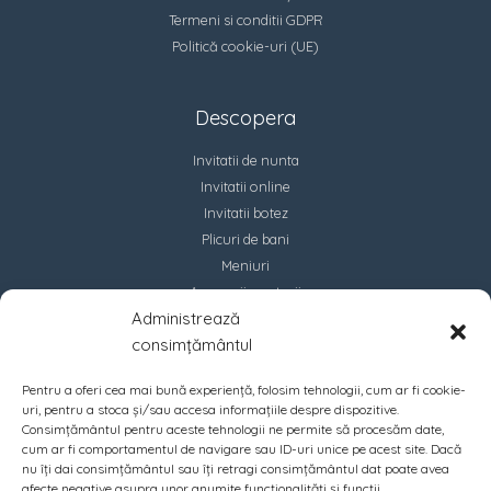
Termeni si conditii GDPR
Politică cookie-uri (UE)
Descopera
Invitatii de nunta
Invitatii online
Invitatii botez
Plicuri de bani
Meniuri
Accesorii marturii
Administrează
Contact
consimțământul
Pentru a oferi cea mai bună experiență, folosim tehnologii, cum ar fi cookie-
uri, pentru a stoca și/sau accesa informațiile despre dispozitive.
Consimțământul pentru aceste tehnologii ne permite să procesăm date,
cum ar fi comportamentul de navigare sau ID-uri unice pe acest site. Dacă
nu îți dai consimțământul sau îți retragi consimțământul dat poate avea
afecte negative asupra unor anumite funcționalități și funcții.