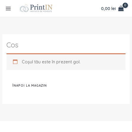
Skip
conținut
0,00
lei
to
content
Cos
Coșul tău este în prezent gol.
ÎNAPOI LA MAGAZIN