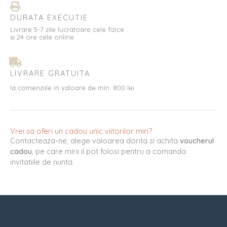
DURATA EXECUTIE
Livrare 5-7 zile lucratoare cele fizice
si 24 ore cele online
LIVRARE GRATUITA
la comenziile in valoare de min. 800 lei
Vrei sa oferi un cadou unic viitorilor miri?
Contacteaza-ne, alege valoarea dorita si achita
voucherul
cadou
, pe care mirii il pot folosi pentru a comanda
invitatiile de nunta.