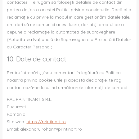
contactezi. Te rugăm să folosești detaliile de contact din
partea de jos a acestei Politici privind cookie-urile. Dacă ai o
reclamație cu privire la modul în care gestionăm datele tale,
am dori să ne comunici acest lucru, dar ai și dreptul de a
depune o reclamație la autoritatea de supraveghere
(Autoritatea Națională de Supraveghere a Prelucrării Datelor
cu Caracter Personal).
10. Date de contact
Pentru întrebări și/sau comentarii în legătură cu Politica
noastră privind cookie-urile și această declarație, te rog
contactează-ne folosind următoarele informații de contact:
RAL PRINTINART S.R.L.
Bucuresti
România
Site web:
https://printinart.ro
Email:
alexandru.rohan@
printinart.ro