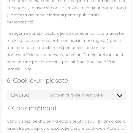
Facebook. Acest conținut este încorporat cu cod derivat din
Facebook și plasează cookie-uri. Acest conținut poate stoca
și procesa anumite informații pentru publicitate
personalizată.
Te rugăm să citești declarația de confidențialitate a acestor
rețele sociale (care se pot modifica în mod regulat) pentru
a afla ce fac cu datele tale (personale) pe care le
procesează folosind aceste cookie-uri. Datele preluate sunt
anonimizate pe cât de mult posibil. Facebook se află în
Statele Unite.
6. Cookie-uri plasate
Diverse
Scop în curs de investigare
7. Consimțământ
Când vizitezi pentru prima dată site-ul nostru, îți vom arăta o
fereastră pop-up cu o explicație despre cookie-uri. Apăsând