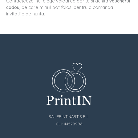
Contacteaza-ne, alege valoarea dorita si achita
voucherul
cadou
, pe care mirii il pot folosi pentru a comanda
invitatiile de nunta.
RAL PRINTINART S.R.L.
CUI: 44578996