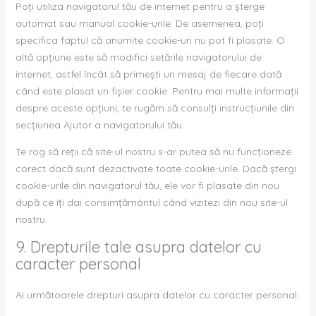
Poți utiliza navigatorul tău de internet pentru a șterge
automat sau manual cookie-urile. De asemenea, poți
specifica faptul că anumite cookie-uri nu pot fi plasate. O
altă opțiune este să modifici setările navigatorului de
internet, astfel încât să primești un mesaj de fiecare dată
când este plasat un fișier cookie. Pentru mai multe informații
despre aceste opțiuni, te rugăm să consulți instrucțiunile din
secțiunea Ajutor a navigatorului tău.
Te rog să reții că site-ul nostru s-ar putea să nu funcționeze
corect dacă sunt dezactivate toate cookie-urile. Dacă ștergi
cookie-urile din navigatorul tău, ele vor fi plasate din nou
după ce îți dai consimțământul când vizitezi din nou site-ul
nostru.
9. Drepturile tale asupra datelor cu
caracter personal
Ai următoarele drepturi asupra datelor cu caracter personal: