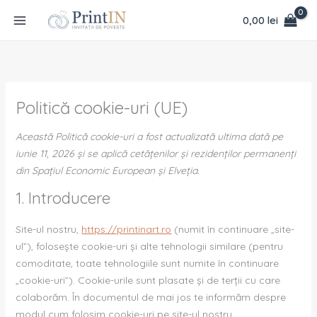
Skip
conținut
Consent
Statistici
Marketing
0,00
lei
to
to
content
service
diverse
Politică cookie-uri (UE)
Această Politică cookie-uri a fost actualizată ultima dată pe
iunie 11, 2026 și se aplică cetățenilor și rezidenților permanenți
din Spațiul Economic European și Elveția.
1. Introducere
Site-ul nostru,
https://printinart.ro
(numit în continuare „site-
ul”), folosește cookie-uri și alte tehnologii similare (pentru
comoditate, toate tehnologiile sunt numite în continuare
„cookie-uri”). Cookie-urile sunt plasate și de terții cu care
colaborăm. În documentul de mai jos te informăm despre
modul cum folosim cookie-uri pe site-ul nostru.