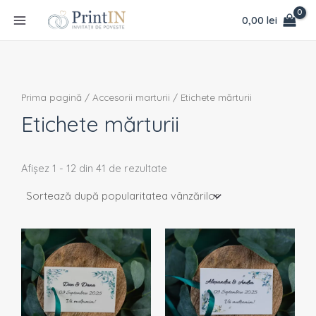
Sortat
Skip
conținut
după
0,00
lei
popularitate
to
content
Prima pagină
/
Accesorii marturii
/ Etichete mărturii
Etichete mărturii
Afișez 1 - 12 din 41 de rezultate