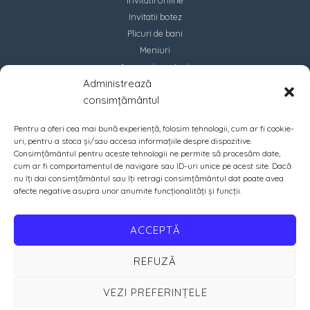
Invitatii botez
Plicuri de bani
Meniuri
Accesorii marturii
Administrează
Contact
consimțământul
Pentru a oferi cea mai bună experiență, folosim tehnologii, cum ar fi cookie-
uri, pentru a stoca și/sau accesa informațiile despre dispozitive.
Consimțământul pentru aceste tehnologii ne permite să procesăm date,
cum ar fi comportamentul de navigare sau ID-uri unice pe acest site. Dacă
nu îți dai consimțământul sau îți retragi consimțământul dat poate avea
afecte negative asupra unor anumite funcționalități și funcții.
ACCEPTĂ
REFUZĂ
VEZI PREFERINȚELE