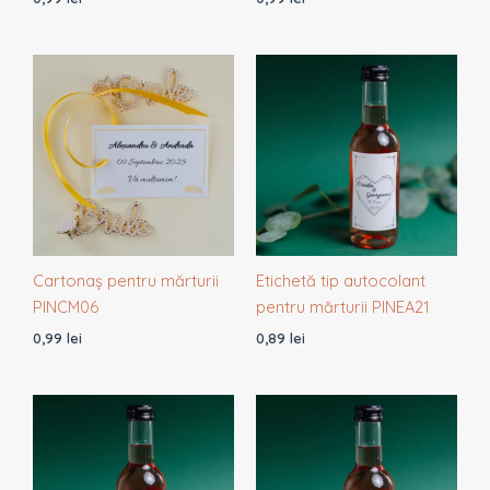
Cartonaș pentru mărturii
Etichetă tip autocolant
PINCM06
pentru mărturii PINEA21
0,99
lei
0,89
lei