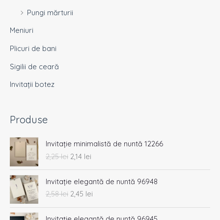
Pungi mărturii
Meniuri
Plicuri de bani
Sigilii de ceară
Invitații botez
Produse
P
P
Invitație minimalistă de nuntă 12266
r
r
2,25
lei
2,14
lei
e
e
ț
ț
P
P
u
u
Invitație elegantă de nuntă 96948
r
r
l
l
2,58
lei
2,45
lei
e
e
i
c
ț
ț
n
u
P
P
u
u
Invitație elegantă de nuntă 96945