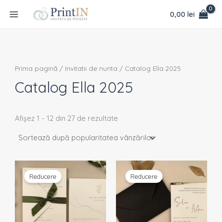
Sortat
Skip
conținut
după
0,00
lei
popularitate
to
content
Prima pagină
/
Invitatii de nunta
/ Catalog Ella 2025
Catalog Ella 2025
Afișez 1 - 12 din 27 de rezultate
Prețul
Prețul
Prețul
Prețul
inițial
curent
inițial
curent
Reducere
Reducere
a
este:
a
este:
fost:
2,24 lei.
fost:
2,25 lei.
2,46 lei.
2,37 lei.