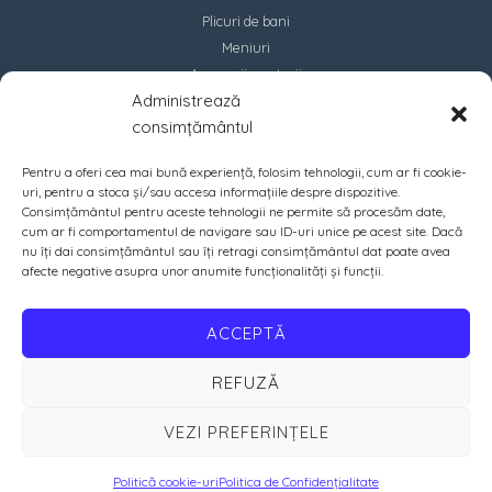
Plicuri de bani
Meniuri
Accesorii marturii
Administrează
Contact
consimțământul
Pentru a oferi cea mai bună experiență, folosim tehnologii, cum ar fi cookie-
uri, pentru a stoca și/sau accesa informațiile despre dispozitive.
Consimțământul pentru aceste tehnologii ne permite să procesăm date,
cum ar fi comportamentul de navigare sau ID-uri unice pe acest site. Dacă
nu îți dai consimțământul sau îți retragi consimțământul dat poate avea
afecte negative asupra unor anumite funcționalități și funcții.
ACCEPTĂ
REFUZĂ
VEZI PREFERINȚELE
Copyright © 2026 PrintIN | Crafted with ♡ by
Amazing Soft
Politică cookie-uri
Politica de Confidențialitate