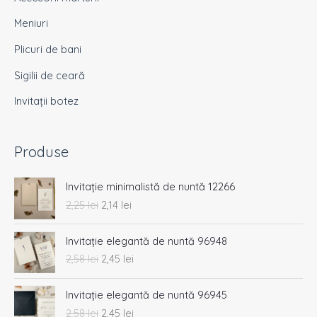
Meniuri
Plicuri de bani
Sigilii de ceară
Invitații botez
Produse
P
P
Invitație minimalistă de nuntă 12266
r
r
2,25
lei
2,14
lei
e
e
ț
ț
P
P
u
u
Invitație elegantă de nuntă 96948
r
r
l
l
2,58
lei
2,45
lei
e
e
i
c
ț
ț
n
u
P
P
u
u
Invitație elegantă de nuntă 96945
i
r
r
r
l
l
2,58
lei
2,45
lei
ț
e