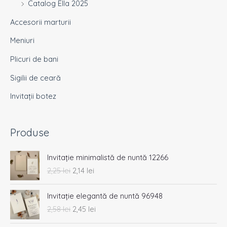
Catalog Ella 2025
Accesorii marturii
Meniuri
Plicuri de bani
Sigilii de ceară
Invitații botez
Produse
P
P
Invitație minimalistă de nuntă 12266
r
r
2,25
lei
2,14
lei
e
e
ț
ț
P
P
u
u
Invitație elegantă de nuntă 96948
r
r
l
l
2,58
lei
2,45
lei
e
e
i
c
ț
ț
n
u