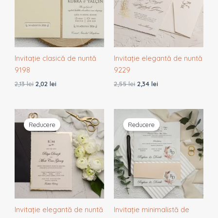
Invitație clasică de nuntă
Invitație elegantă de nuntă
9198
9229
2,13
lei
2,02
lei
2,55
lei
2,34
lei
Prețul
Prețul
Prețul
Prețul
inițial
curent
inițial
curent
Reducere
Reducere
a
este:
a
este:
fost:
2,86 lei.
fost:
1,23 lei.
3,07 lei.
1,29 lei.
Invitație elegantă de nuntă
Invitație minimalistă de