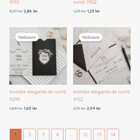
9192
nuntă 9362
3,07
lei
2,86
lei
1,29
lei
1,23
lei
Prețul
Prețul
Prețul
Prețul
inițial
curent
inițial
curent
Reducere
Reducere
a
este:
a
este:
fost:
1,60 lei.
fost:
2,04 lei.
1,68 lei.
2,15 lei.
Invitație elegantă de nuntă
Invitație elegantă de nuntă
9295
9152
1,68
lei
1,60
lei
2,15
lei
2,04
lei
1
2
3
4
…
12
13
14