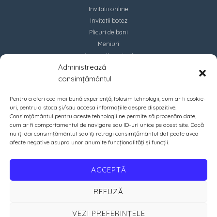
Invitatii online
Invitatii botez
Plicuri de bani
Meniuri
Accesorii marturii
Administrează
Contact
consimțământul
Pentru a oferi cea mai bună experiență, folosim tehnologii, cum ar fi cookie-
uri, pentru a stoca și/sau accesa informațiile despre dispozitive.
Consimțământul pentru aceste tehnologii ne permite să procesăm date,
cum ar fi comportamentul de navigare sau ID-uri unice pe acest site. Dacă
nu îți dai consimțământul sau îți retragi consimțământul dat poate avea
afecte negative asupra unor anumite funcționalități și funcții.
ACCEPTĂ
REFUZĂ
VEZI PREFERINȚELE