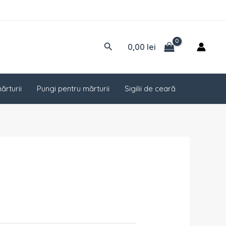
Caută
0,00
lei
ărturii
Pungi pentru mărturii
Sigilii de ceară