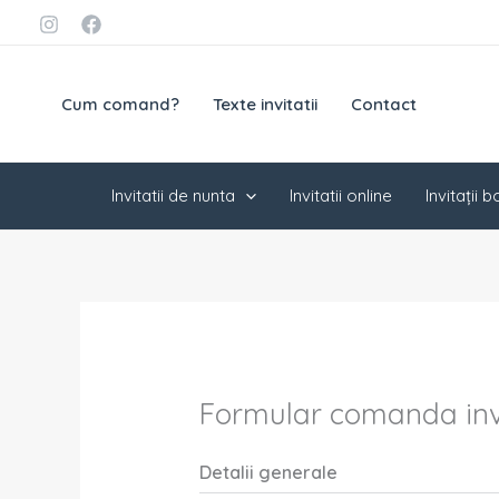
Skip
conținut
to
content
Cum comand?
Texte invitatii
Contact
Invitatii de nunta
Invitatii online
Invitații 
Formular comanda invit
Detalii generale