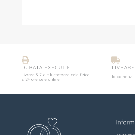
DURATA EXECUTIE
LIVRARE
Livrare 5-7 zile lucratoare cele fizice
la comenziil
si 24 ore cele online
Informa
Texte invit