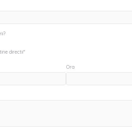
ii?
ine directii"
Ora