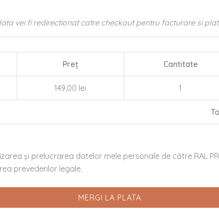
a vei fi redirectionat catre checkout pentru facturare si pla
Preț
Cantitate
149,00 lei
1
To
ilizarea şi prelucrarea datelor mele personale de către RAL PRI
area prevederilor legale.
MERGI LA PLATA