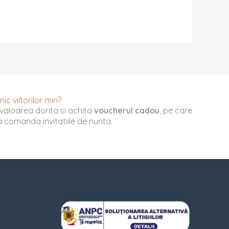
c viitorilor miri?
valoarea dorita si achita
voucherul cadou
, pe care
u a comanda invitatiile de nunta.