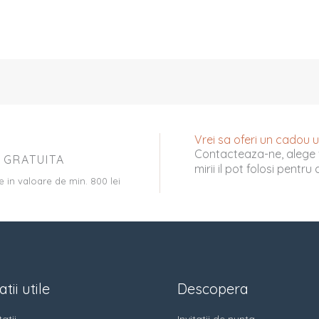
Vrei sa oferi un cadou uni
Contacteaza-ne, alege 
 GRATUITA
mirii il pot folosi pentr
e in valoare de min. 800 lei
tii utile
Descopera
atii
Invitatii de nunta