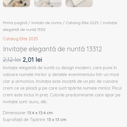
Prima pagină
/
Invitatii de nunta
/
Catalog Elite 2025
/ Invitație
elegantă de nuntă 13312
Catalog Elite 2025
Invitație elegantă de nuntă 13312
2,12
lei
2,01
lei
Invitație elegantă de nuntă cu design modern, care pune în
valoare numele mirilor și detaliile evenimentului într-un mod
clar și armonios. Invitația este insoțită de un plic de culoare
crem ce se pliază și pe care sunt tipărite numele mirilor. Plicul
crem este inclus în preț. Culorile predominante care apar pe
invitație sunt: auriu, alb.
Dimensiune:
13.4 x 13.4 cm
Suprafață de Tipărire:
13 x 13 cm