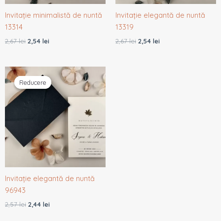
Invitație minimalistă de nuntă
Invitație elegantă de nuntă
13314
13319
2,67
lei
2,54
lei
2,67
lei
2,54
lei
Prețul
Prețul
inițial
curent
Reducere
Reducere
a
este:
fost:
2,44 lei.
2,57 lei.
Invitație elegantă de nuntă
96943
2,57
lei
2,44
lei