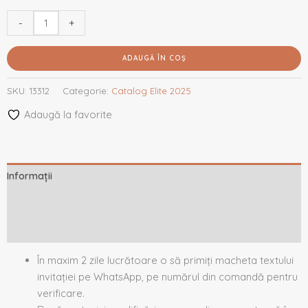
-
+
ADAUGĂ ÎN COȘ
SKU:
13312
Categorie:
Catalog Elite 2025
Adaugă la favorite
Informații
Descriere
Recenzii (0)
În maxim 2 zile lucrătoare o să primiți macheta textului
invitației pe WhatsApp, pe numărul din comandă pentru
verificare.