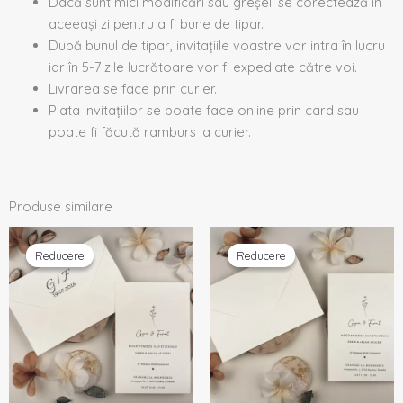
Dacă sunt mici modificări sau greșeli se corectează în
aceeași zi pentru a fi bune de tipar.
După bunul de tipar, invitațiile voastre vor intra în lucru
iar în 5-7 zile lucrătoare vor fi expediate către voi.
Livrarea se face prin curier.
Plata invitațiilor se poate face online prin card sau
poate fi făcută ramburs la curier.
Produse similare
Prețul
Prețul
Prețul
Prețul
inițial
curent
inițial
curent
Reducere
Reducere
Reducere
Reducere
a
este:
a
este:
fost:
2,54 lei.
fost:
2,54 lei.
2,67 lei.
2,67 lei.