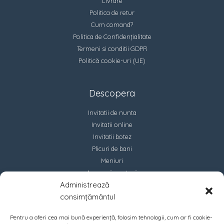
Livrare
Politica de retur
Cum comand?
Politica de Confidențialitate
Termeni si conditii GDPR
Politică cookie-uri (UE)
Descopera
Invitatii de nunta
Invitatii online
Invitatii botez
Plicuri de bani
Meniuri
Accesorii marturii
Administrează
Contact
consimțământul
Pentru a oferi cea mai bună experiență, folosim tehnologii, cum ar fi cookie-