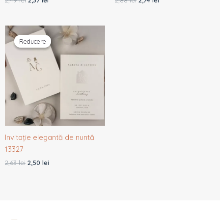
Prețul
Prețul
inițial
curent
Reducere
Reducere
a
este:
fost:
2,50 lei.
2,63 lei.
Invitație elegantă de nuntă
13327
2,63
lei
2,50
lei