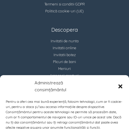
Termeni si conditii GDPR
Politică cookie-uri (UE)
Descopera
Invitatii de nunta
Invitatii online
Invitatii botez
Plicuri de bani
Meniuri
Accesorii marturii
Administrează
Contact
consimțământul
Pentru a oferi cea mai bună experiență, folosim tehnologii, cum ar fi cookie-
uri, pentru a stoca și/sau accesa informațiile despre dispozitive.
Consimțământul pentru aceste tehnologii ne permite să procesăm date,
cum ar fi comportamentul de navigare sau ID-uri unice pe acest site. Dacă
nu îți dai consimțământul sau îți retragi consimțământul dat poate avea
afecte negative asupra unor anumite funcționalități și funcții.