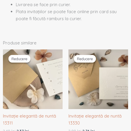
Livrarea se face prin curier.
Plata invitațiilor se poate face online prin card sau
poate fi făcută ramburs la curier.
Produse similare
Prețul
Prețul
Prețul
Prețul
inițial
curent
inițial
curent
Reducere
Reducere
Reducere
Reducere
a
este:
a
este:
fost:
2,37 lei.
fost:
2,74 lei.
2,49 lei.
2,88 lei.
Invitație elegantă de nuntă
Invitație elegantă de nuntă
13311
13330
2,49
lei
2,37
lei
2,88
lei
2,74
lei