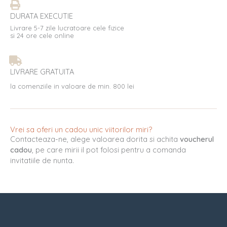
DURATA EXECUTIE
Livrare 5-7 zile lucratoare cele fizice
si 24 ore cele online
LIVRARE GRATUITA
la comenziile in valoare de min. 800 lei
Vrei sa oferi un cadou unic viitorilor miri?
Contacteaza-ne, alege valoarea dorita si achita
voucherul
cadou
, pe care mirii il pot folosi pentru a comanda
invitatiile de nunta.