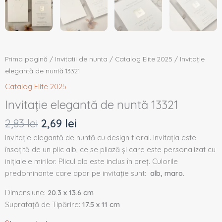
Prima pagină
/
Invitatii de nunta
/
Catalog Elite 2025
/ Invitație
elegantă de nuntă 13321
Catalog Elite 2025
Invitație elegantă de nuntă 13321
2,83
lei
2,69
lei
Invitație elegantă de nuntă cu design floral. Invitația este
însoțită de un plic alb, ce se pliază și care este personalizat cu
inițialele mirilor. Plicul alb este inclus în preț. Culorile
predominante care apar pe invitație sunt:
alb, maro.
Dimensiune:
20.3 x 13.6 cm
Suprafață de Tipărire:
17.5 x 11 cm