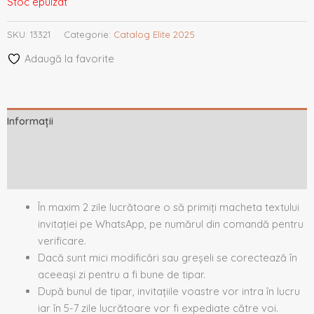
Stoc epuizat
SKU:
13321
Categorie:
Catalog Elite 2025
Adaugă la favorite
Informații
Descriere
Recenzii (0)
În maxim 2 zile lucrătoare o să primiți macheta textului
invitației pe WhatsApp, pe numărul din comandă pentru
verificare.
Dacă sunt mici modificări sau greșeli se corectează în
aceeași zi pentru a fi bune de tipar.
După bunul de tipar, invitațiile voastre vor intra în lucru
iar în 5-7 zile lucrătoare vor fi expediate către voi.