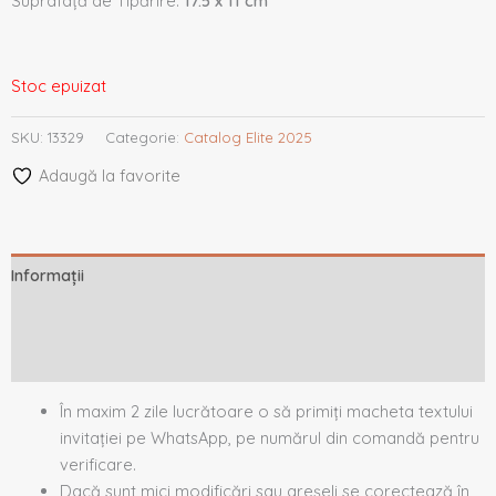
Suprafață de Tipărire:
17.5 x 11 cm
Stoc epuizat
SKU:
13329
Categorie:
Catalog Elite 2025
Adaugă la favorite
Informații
Descriere
Recenzii (0)
În maxim 2 zile lucrătoare o să primiți macheta textului
invitației pe WhatsApp, pe numărul din comandă pentru
verificare.
Dacă sunt mici modificări sau greșeli se corectează în