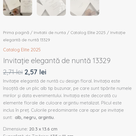
Prima pagină
/
Invitatii de nunta
/
Catalog Elite 2025
/ Invitație
elegantă de nuntă 13329
Catalog Elite 2025
Invitație elegantă de nuntă 13329
2,71
lei
2,57
lei
Invitație elegantă de nuntă cu design floral. Invitația este
însoțită de un plic alb tip buzunar, pe care sunt tipărite numele
mirilor și data evenimentului. Invitația este decorată cu
elemente florale de culoare argintiu metalizat. Plicul este
inclus în preț. Culorile predominante care apar pe invitație
sunt:
alb, negru, argintiu.
Dimensiune:
20.3 x 13.6 cm