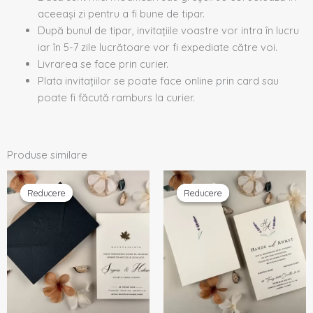
aceeași zi pentru a fi bune de tipar.
După bunul de tipar, invitațiile voastre vor intra în lucru
iar în 5-7 zile lucrătoare vor fi expediate către voi.
Livrarea se face prin curier.
Plata invitațiilor se poate face online prin card sau
poate fi făcută ramburs la curier.
Produse similare
Prețul
Prețul
Prețul
Prețul
inițial
curent
inițial
curent
Reducere
Reducere
Reducere
Reducere
a
este:
a
este:
fost:
2,44 lei.
fost:
2,45 lei.
2,57 lei.
2,58 lei.