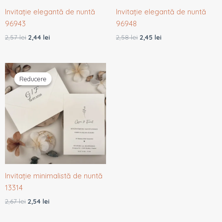
Invitație elegantă de nuntă
Invitație elegantă de nuntă
96943
96948
2,57
lei
2,44
lei
2,58
lei
2,45
lei
Prețul
Prețul
inițial
curent
Reducere
Reducere
a
este:
fost:
2,54 lei.
2,67 lei.
Invitație minimalistă de nuntă
13314
2,67
lei
2,54
lei