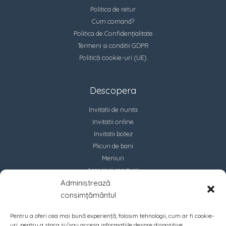
Politica de retur
Cum comand?
Politica de Confidențialitate
Termeni si conditii GDPR
Politică cookie-uri (UE)
Descopera
Invitatii de nunta
Invitatii online
Invitatii botez
Plicuri de bani
Meniuri
Accesorii marturii
Administrează
Contact
consimțământul
Pentru a oferi cea mai bună experiență, folosim tehnologii, cum ar fi cookie-
uri, pentru a stoca și/sau accesa informațiile despre dispozitive.