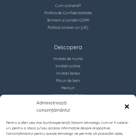
Cum comand?
Politica de Confidențialitate
Termeni si conditii GDPR
Politică cookie-uri (UE)
Descopera
Invitatii de nunta
Invitatii online
Invitatii botez
Plicuri de bani
Meniuri
Accesorii marturii
Administrează
Contact
consimțământul
Pentru a oferi cea mai bună experiență, folosim tehnologii, cum ar fi cookie-
uri, pentru a stoca și/sau accesa informațiile despre dispozitive.
Consimțământul pentru aceste tehnologii ne permite să procesăm date,