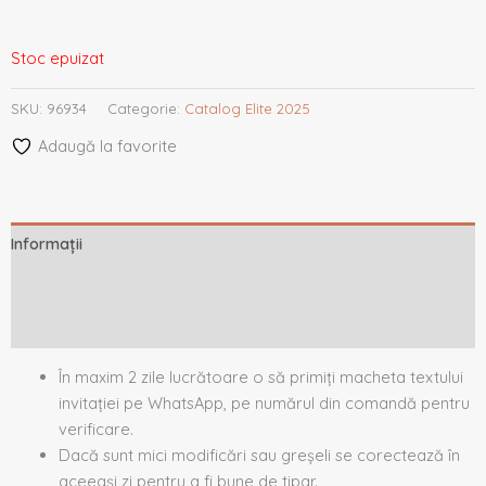
Stoc epuizat
SKU:
96934
Categorie:
Catalog Elite 2025
Adaugă la favorite
Informații
Descriere
Recenzii (0)
În maxim 2 zile lucrătoare o să primiți macheta textului
invitației pe WhatsApp, pe numărul din comandă pentru
verificare.
Dacă sunt mici modificări sau greșeli se corectează în
aceeași zi pentru a fi bune de tipar.