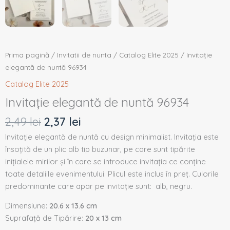
Prima pagină
/
Invitatii de nunta
/
Catalog Elite 2025
/ Invitație
elegantă de nuntă 96934
Catalog Elite 2025
Invitație elegantă de nuntă 96934
2,49
lei
2,37
lei
Invitație elegantă de nuntă cu design minimalist. Invitația este
însoțită de un plic alb tip buzunar, pe care sunt tipărite
inițialele mirilor și în care se introduce invitația ce conține
toate detaliile evenimentului. Plicul este inclus în preț. Culorile
predominante care apar pe invitație sunt: alb, negru.
Dimensiune:
20.6 x 13.6 cm
Suprafață de Tipărire:
20 x 13 cm