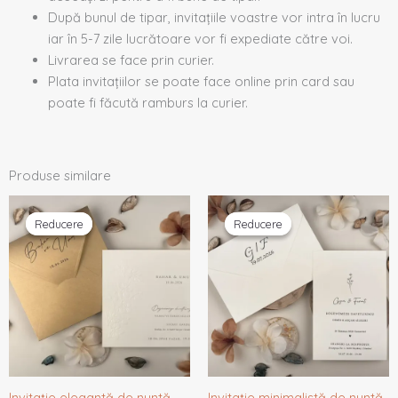
După bunul de tipar, invitațiile voastre vor intra în lucru
iar în 5-7 zile lucrătoare vor fi expediate către voi.
Livrarea se face prin curier.
Plata invitațiilor se poate face online prin card sau
poate fi făcută ramburs la curier.
Produse similare
Prețul
Prețul
Prețul
Prețul
inițial
curent
inițial
curent
Reducere
Reducere
Reducere
Reducere
a
este:
a
este:
fost:
2,74 lei.
fost:
2,54 lei.
2,88 lei.
2,67 lei.
Invitație elegantă de nuntă
Invitație minimalistă de nuntă