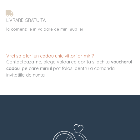
LIVRARE GRATUITA
la comenziile in valoare de min. 800 lei
Vrei sa oferi un cadou unic viitorilor miri?
Contacteaza-ne, alege valoarea dorita si achita
voucherul
cadou
, pe care mirii il pot folosi pentru a comanda
invitatiile de nunta.