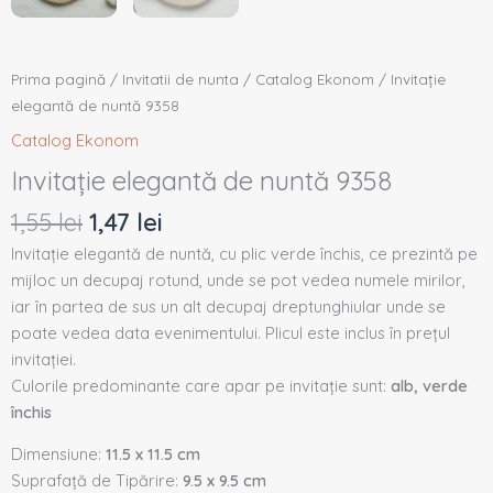
Prima pagină
/
Invitatii de nunta
/
Catalog Ekonom
/ Invitație
elegantă de nuntă 9358
Catalog Ekonom
Invitație elegantă de nuntă 9358
1,55
lei
1,47
lei
Invitație elegantă de nuntă, cu plic verde închis, ce prezintă pe
mijloc un decupaj rotund, unde se pot vedea numele mirilor,
iar în partea de sus un alt decupaj dreptunghiular unde se
poate vedea data evenimentului. Plicul este inclus în prețul
invitației.
Culorile predominante care apar pe invitație sunt:
alb, verde
închis
Dimensiune:
11.5 x 11.5 cm
Suprafață de Tipărire:
9.5 x 9.5 cm