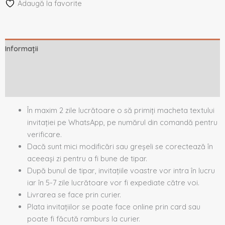
Adaugă la favorite
Informații
Descriere
Recenzii (0)
În maxim 2 zile lucrătoare o să primiți macheta textului
invitației pe WhatsApp, pe numărul din comandă pentru
verificare.
Dacă sunt mici modificări sau greșeli se corectează în
aceeași zi pentru a fi bune de tipar.
După bunul de tipar, invitațiile voastre vor intra în lucru
iar în 5-7 zile lucrătoare vor fi expediate către voi.
Livrarea se face prin curier.
Plata invitațiilor se poate face online prin card sau
poate fi făcută ramburs la curier.