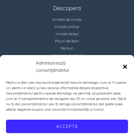
Descopera
Invitatii de nunta
Invitatii online
Invitatii botez
Plicuri de bani
Meniuri
Accesorii marturii
Administrează
Contact
consimțământul
Pentru a oferi cea mai bună experiență, folosim tehnologii, cum ar fi cookie-
uri, pentru a stoca și/sau accesa informațiile despre dispozitive.
Consimțământul pentru aceste tehnologii ne permite să procesăm date,
cum ar fi comportamentul de navigare sau ID-uri unice pe acest site. Dacă
nu îți dai consimțământul sau îți retragi consimțământul dat poate avea
afecte negative asupra unor anumite funcționalități și funcții.
ACCEPTĂ