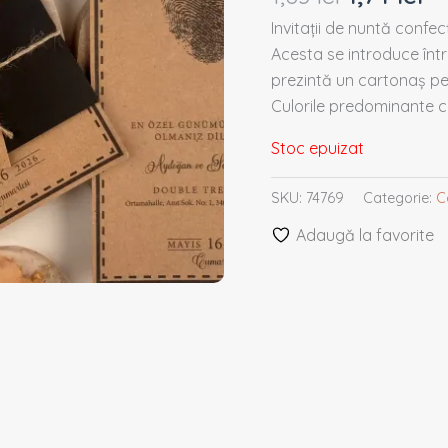
Invitații de nuntă confe
Acesta se introduce înt
prezintă un cartonaș pen
Culorile predominante ca
Stoc epuizat
SKU:
74769
Categorie:
C
Adaugă la favorite