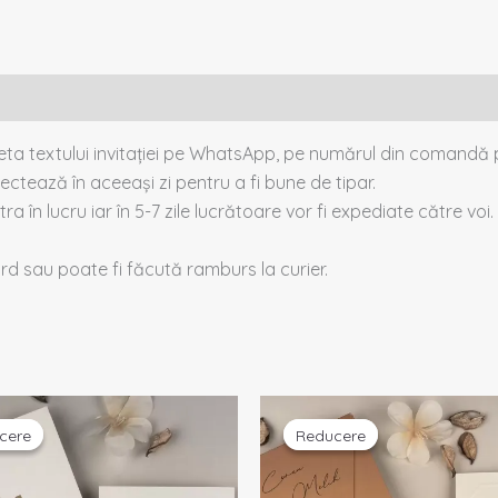
heta textului invitației pe WhatsApp, pe numărul din comandă p
ectează în aceeași zi pentru a fi bune de tipar.
tra în lucru iar în 5-7 zile lucrătoare vor fi expediate către voi.
card sau poate fi făcută ramburs la curier.
ețul
Prețul
Prețul
Prețul
țial
curent
inițial
curent
cere
cere
Reducere
Reducere
este:
a
este:
t:
2,50 lei.
fost:
2,74 lei.
3 lei.
2,88 lei.