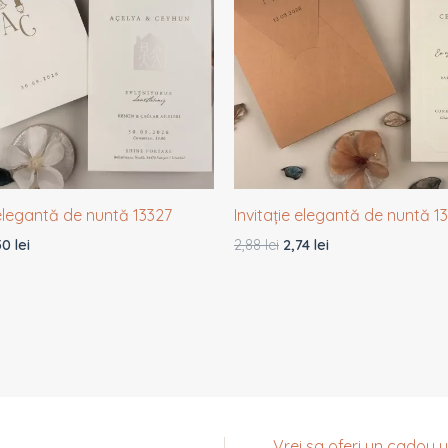
 elegantă de nuntă 13327
Invitație elegantă de nuntă 1
50
lei
2,88
lei
2,74
lei
Vrei sa oferi un cadou uni