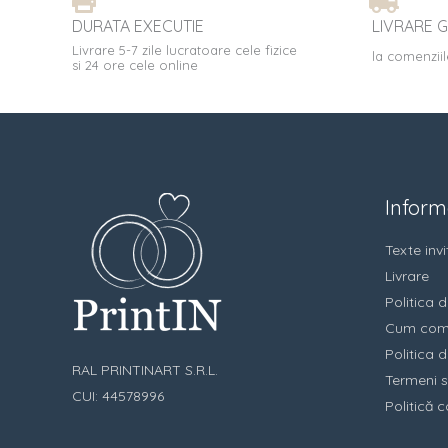
DURATA EXECUTIE
LIVRARE G
Livrare 5-7 zile lucratoare cele fizice
la comenziil
si 24 ore cele online
Informa
Texte invit
Livrare
Politica d
Cum com
Politica d
RAL PRINTINART S.R.L.
Termeni s
CUI: 44578996
Politică c