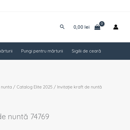
Caută
0,00
lei
ărturii
Pungi pentru mărturii
Sigilii de ceară
ețul
e nunta
/
Catalog Elite 2025
/ Invitație kraft de nuntă
rent
te:
74 lei.
 de nuntă 74769