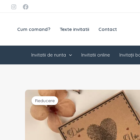
Skip
conținut
to
content
Cum comand?
Texte invitatii
Contact
Invitatii de nunta
Invitatii online
Invitații 
Reducere