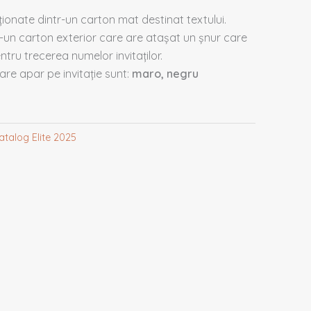
cționate dintr-un carton mat destinat textului.
r-un carton exterior care are atașat un șnur care
tru trecerea numelor invitaților.
re apar pe invitație sunt:
maro, negru
atalog Elite 2025