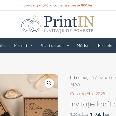
Livrare gratuită la comenzile peste 800 lei.
botez
Meniuri
Plicuri de bani
Mărturii
Etichete m
Prețul
Pr
Prima pagină
/
Invitatii d
inițial
cu
74769
a
es
Catalog Elite 2025
fost:
1,
Invitație kraft
1,83 lei.
1,83
lei
1,74
lei