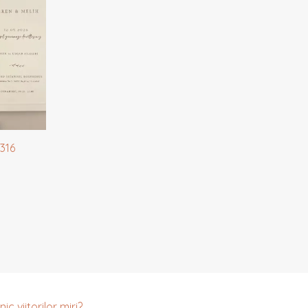
3316
c viitorilor miri?