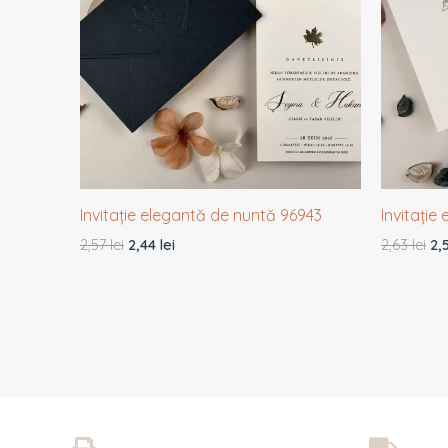
Invitație elegantă de nuntă 96943
Invitație
2,57
lei
2,44
lei
2,63
lei
2,