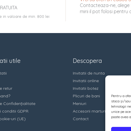
Contacteaza-ne, alege 
RATUITA
mirii il pot folosi pentr
e in valoare de min. 800 lei
tii utile
Descopera
atii
Invitatii de nunta
Invitatii online
e retur
Invitatii botez
and?
Plicuri de bani
Pentru a ofe
stoca și/sau
e Confidențialitate
Meniuri
tehnologii n
i conditii GDPR
Accesorii marturii
unice pe ace
poate avea a
ookie-uri (UE)
Contact