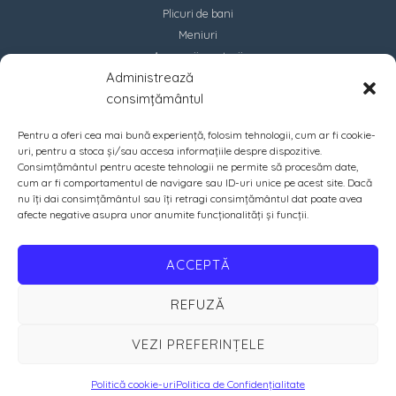
Plicuri de bani
Meniuri
Accesorii marturii
Administrează
Contact
consimțământul
Pentru a oferi cea mai bună experiență, folosim tehnologii, cum ar fi cookie-
uri, pentru a stoca și/sau accesa informațiile despre dispozitive.
Consimțământul pentru aceste tehnologii ne permite să procesăm date,
cum ar fi comportamentul de navigare sau ID-uri unice pe acest site. Dacă
nu îți dai consimțământul sau îți retragi consimțământul dat poate avea
afecte negative asupra unor anumite funcționalități și funcții.
ACCEPTĂ
REFUZĂ
VEZI PREFERINȚELE
Copyright © 2026 PrintIN | Crafted with ♡ by
Amazing Soft
Politică cookie-uri
Politica de Confidențialitate