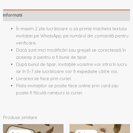
Informatii
În maxim 2 zile lucrătoare o să primiți macheta textului
invitației pe WhatsApp, pe numărul din comandă pentru
verificare.
Dacă sunt mici modificări sau greșeli se corectează în
aceeași zi pentru a fi bune de tipar.
După bunul de tipar, invitațiile voastre vor intra în lucru
iar în 5-7 zile lucrătoare vor fi expediate către voi.
Livrarea se face prin curier.
Plata invitațiilor se poate face online prin card sau
poate fi făcută ramburs la curier.
Produse similare
Prețul
Prețul
Prețul
Prețul
inițial
curent
inițial
curent