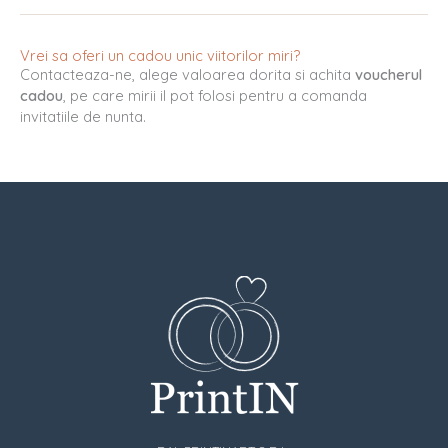
Vrei sa oferi un cadou unic viitorilor miri?
Contacteaza-ne, alege valoarea dorita si achita
voucherul
cadou
, pe care mirii il pot folosi pentru a comanda
invitatiile de nunta.