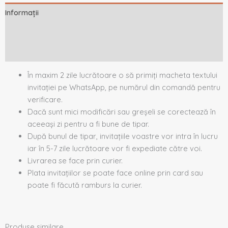
Informații
Descriere
Recenzii (0)
În maxim 2 zile lucrătoare o să primiți macheta textului
invitației pe WhatsApp, pe numărul din comandă pentru
verificare.
Dacă sunt mici modificări sau greșeli se corectează în
aceeași zi pentru a fi bune de tipar.
După bunul de tipar, invitațiile voastre vor intra în lucru
iar în 5-7 zile lucrătoare vor fi expediate către voi.
Livrarea se face prin curier.
Plata invitațiilor se poate face online prin card sau
poate fi făcută ramburs la curier.
Produse similare