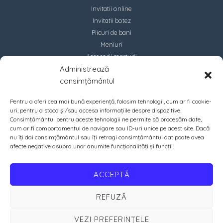
Invitatii online
Invitatii botez
Plicuri de bani
Meniuri
Accesorii marturii
Administrează
Contact
consimțământul
Pentru a oferi cea mai bună experiență, folosim tehnologii, cum ar fi cookie-
uri, pentru a stoca și/sau accesa informațiile despre dispozitive.
Consimțământul pentru aceste tehnologii ne permite să procesăm date,
cum ar fi comportamentul de navigare sau ID-uri unice pe acest site. Dacă
nu îți dai consimțământul sau îți retragi consimțământul dat poate avea
afecte negative asupra unor anumite funcționalități și funcții.
ACCEPTĂ
REFUZĂ
VEZI PREFERINȚELE