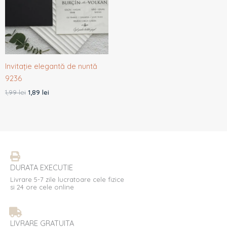
Invitație elegantă de nuntă
9236
1,99
lei
1,89
lei
DURATA EXECUTIE
Livrare 5-7 zile lucratoare cele fizice
si 24 ore cele online
LIVRARE GRATUITA