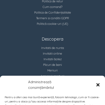
Politica de retur
Cum comand?
Politica de Confidențialitate
Termeni si conditii GDPR
Politică cookie-uri (UE)
Descopera
Invitatii de nunta
Invitatii online
Invitatii botez
Plicuri de bani
Meniuri
Accesorii marturii
Administrează
Contact
consimțământul
Pentru a oferi cea mai bună experiență, folosim tehnologii, cum ar fi cookie-
uri, pentru a stoca și/sau accesa informațiile despre dispozitive.