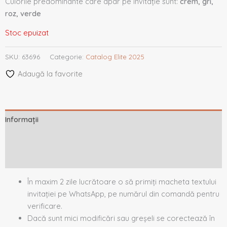
Culorile predominante care apar pe invitație sunt:
crem, gri,
roz, verde
Stoc epuizat
SKU:
63696
Categorie:
Catalog Elite 2025
Adaugă la favorite
Informații
Descriere
Recenzii (0)
În maxim 2 zile lucrătoare o să primiți macheta textului
invitației pe WhatsApp, pe numărul din comandă pentru
verificare.
Dacă sunt mici modificări sau greșeli se corectează în