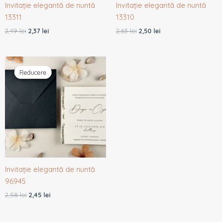
Invitație elegantă de nuntă
Invitație elegantă de nuntă
13311
13310
2,49
lei
2,37
lei
2,63
lei
2,50
lei
Prețul
Prețul
inițial
curent
Reducere
Reducere
a
este:
fost:
2,45 lei.
2,58 lei.
Invitație elegantă de nuntă
96945
2,58
lei
2,45
lei