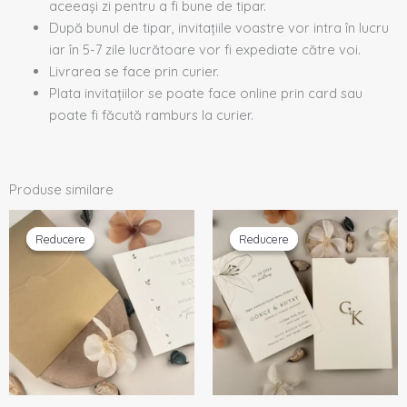
aceeași zi pentru a fi bune de tipar.
După bunul de tipar, invitațiile voastre vor intra în lucru
iar în 5-7 zile lucrătoare vor fi expediate către voi.
Livrarea se face prin curier.
Plata invitațiilor se poate face online prin card sau
poate fi făcută ramburs la curier.
Produse similare
Prețul
Prețul
Prețul
Prețul
inițial
curent
inițial
curent
Reducere
Reducere
Reducere
Reducere
a
este:
a
este:
fost:
2,37 lei.
fost:
2,50 lei.
2,49 lei.
2,63 lei.