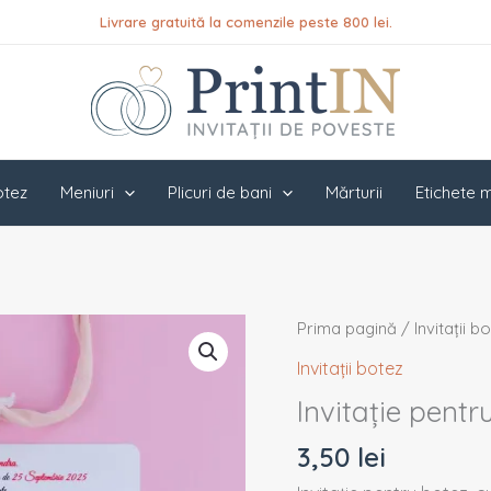
Livrare gratuită la comenzile peste 800 lei.
botez
Meniuri
Plicuri de bani
Mărturii
Etichete m
Cantitate
Prima pagină
/
Invitații b
Invitație
Invitații botez
pentru
Invitație pent
botez
PINB07
3,50
lei