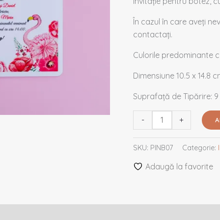
Invitație pentru botez, c
În cazul în care aveți n
contactați.
Culorile predominante ca
Dimensiune 10.5 x 14.8 
Suprafață de Tipărire: 9
-
+
A
SKU:
PINB07
Categorie:
Adaugă la favorite