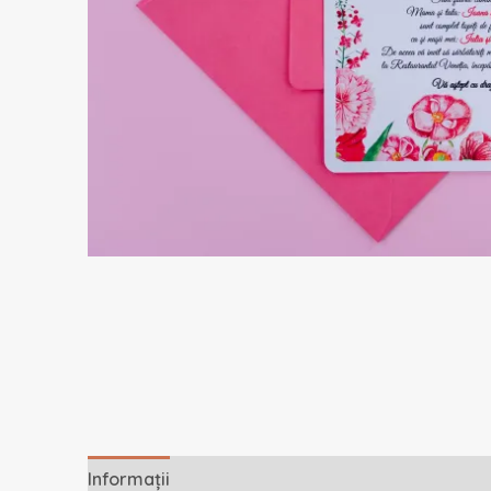
Informații
Descriere
Recenzii (0)