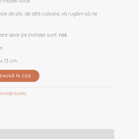
u model floral.
evoie de plic de altă culoare, vă rugăm să ne
re apar pe invitație sunt:
roz.
cm
 x 13 cm
DAUGĂ ÎN COȘ
Invitații botez