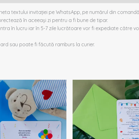
cheta textului invitației pe WhatsApp, pe numărul din comandă
rectează în aceeași zi pentru a fi bune de tipar.
intra în lucru iar în 5-7 zile lucrătoare vor fi expediate către voi
 card sau poate fi făcută ramburs la curier.