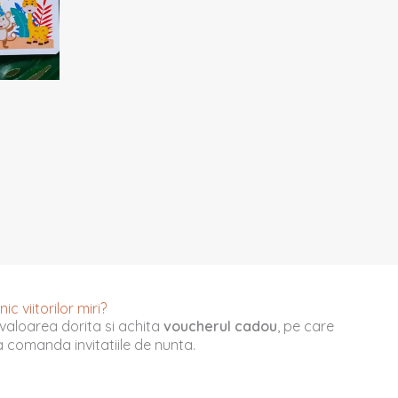
c viitorilor miri?
valoarea dorita si achita
voucherul cadou
, pe care
u a comanda invitatiile de nunta.