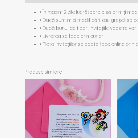
• În maxim 2 zile lucrătoare o să primiți ma
• Dacă sunt mici modificări sau greșeli se co
• După bunul de tipar, invitațiile voastre vor 
• Livrarea se face prin curier.
• Plata invitațiilor se poate face online prin
Produse similare