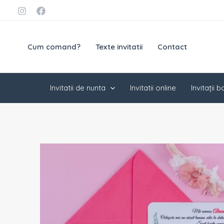
Skip
conținut
to
content
Cum comand?
Texte invitatii
Contact
Invitatii de nunta
Invitatii online
Invitații 