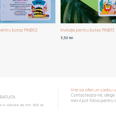
 pentru botez PINB02
Invitație pentru botez PINB13
3,50
lei
Vrei sa oferi un cadou uni
Contacteaza-ne, alege 
RATUITA
mirii il pot folosi pentr
e in valoare de min. 800 lei