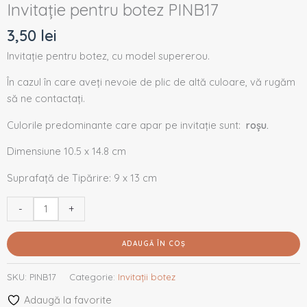
Invitație pentru botez PINB17
3,50
lei
Invitație pentru botez, cu model supererou.
În cazul în care aveți nevoie de plic de altă culoare, vă rugăm
să ne contactați.
Culorile predominante care apar pe invitație sunt:
roșu.
Dimensiune 10.5 x 14.8 cm
Suprafață de Tipărire: 9 x 13 cm
-
+
ADAUGĂ ÎN COȘ
SKU:
PINB17
Categorie:
Invitații botez
Adaugă la favorite