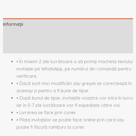
Informații
Descriere
Recenzii (0)
• În maxim 2 zile lucrătoare o să primiți macheta textului
invitației pe WhatsApp, pe numărul din comandă pentru
verificare.
• Dacă sunt mici modificări sau greșeli se corectează în
aceeași zi pentru a fi bune de tipar.
• După bunul de tipar, invitațiile voastre vor intra în lucru
iar în 5-7 zile lucrătoare vor fi expediate către voi.
• Livrarea se face prin curier.
• Plata invitațiilor se poate face online prin card sau
poate fi făcută ramburs la curier.