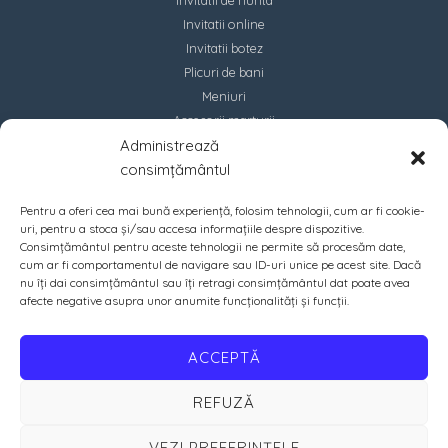
Invitatii de nunta
Invitatii online
Invitatii botez
Plicuri de bani
Meniuri
Accesorii marturii
Administrează
Contact
consimțământul
Pentru a oferi cea mai bună experiență, folosim tehnologii, cum ar fi cookie-
uri, pentru a stoca și/sau accesa informațiile despre dispozitive.
Consimțământul pentru aceste tehnologii ne permite să procesăm date,
cum ar fi comportamentul de navigare sau ID-uri unice pe acest site. Dacă
nu îți dai consimțământul sau îți retragi consimțământul dat poate avea
afecte negative asupra unor anumite funcționalități și funcții.
ACCEPTĂ
REFUZĂ
VEZI PREFERINȚELE