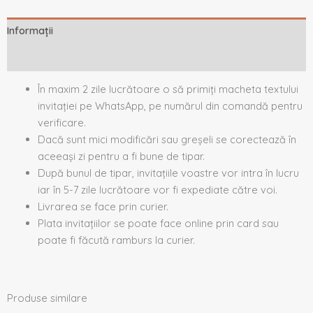
Informații
Descriere
În maxim 2 zile lucrătoare o să primiți macheta textului
invitației pe WhatsApp, pe numărul din comandă pentru
verificare.
Dacă sunt mici modificări sau greșeli se corectează în
aceeași zi pentru a fi bune de tipar.
După bunul de tipar, invitațiile voastre vor intra în lucru
iar în 5-7 zile lucrătoare vor fi expediate către voi.
Livrarea se face prin curier.
Plata invitațiilor se poate face online prin card sau
poate fi făcută ramburs la curier.
Produse similare