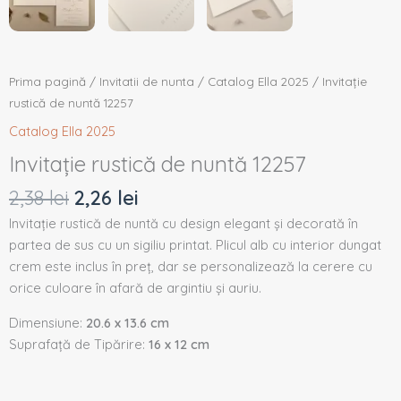
Prima pagină
/
Invitatii de nunta
/
Catalog Ella 2025
/ Invitație
rustică de nuntă 12257
Catalog Ella 2025
Invitație rustică de nuntă 12257
2,38
lei
2,26
lei
Invitație rustică de nuntă cu design elegant și decorată în
partea de sus cu un sigiliu printat. Plicul alb cu interior dungat
crem este inclus în preț, dar se personalizează la cerere cu
orice culoare în afară de argintiu și auriu.
Dimensiune:
20.6 x 13.6 cm
Suprafață de Tipărire:
16 x 12 cm