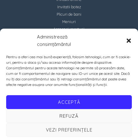
Invitatii botez
Plicuri de bani
Meniuri
Accesorii marturii
Administrează
Contact
consimțământul
Pentru a oferi cea mai bună experiență, folosim tehnologii, cum ar fi cookie-
uri, pentru a stoca și/sau accesa informațiile despre dispozitive.
Consimțământul pentru aceste tehnologii ne permite să procesăm date,
cum ar fi comportamentul de navigare sau ID-uri unice pe acest site. Dacă
nu îți dai consimțământul sau îți retragi consimțământul dat poate avea
afecte negative asupra unor anumite funcționalități și funcții.
ACCEPTĂ
REFUZĂ
VEZI PREFERINȚELE
Copyright © 2026 PrintIN | Crafted with ♡ by
Amazing Soft