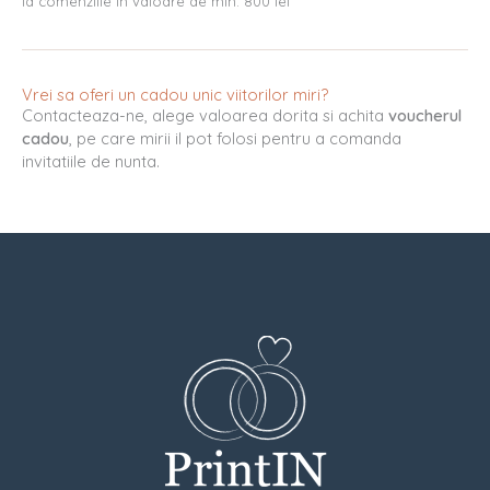
la comenziile in valoare de min. 800 lei
Vrei sa oferi un cadou unic viitorilor miri?
Contacteaza-ne, alege valoarea dorita si achita
voucherul
cadou
, pe care mirii il pot folosi pentru a comanda
invitatiile de nunta.