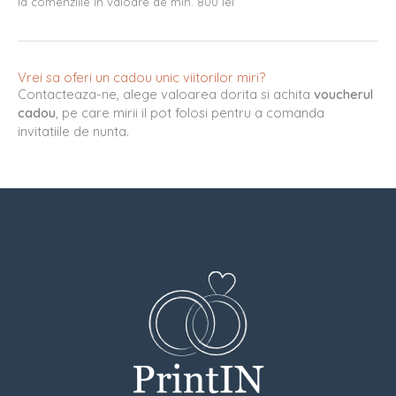
la comenziile in valoare de min. 800 lei
Vrei sa oferi un cadou unic viitorilor miri?
Contacteaza-ne, alege valoarea dorita si achita
voucherul
cadou
, pe care mirii il pot folosi pentru a comanda
invitatiile de nunta.