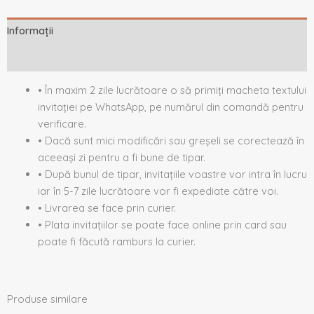
Informații
Descriere
• În maxim 2 zile lucrătoare o să primiți macheta textului
invitației pe WhatsApp, pe numărul din comandă pentru
verificare.
• Dacă sunt mici modificări sau greșeli se corectează în
aceeași zi pentru a fi bune de tipar.
• După bunul de tipar, invitațiile voastre vor intra în lucru
iar în 5-7 zile lucrătoare vor fi expediate către voi.
• Livrarea se face prin curier.
• Plata invitațiilor se poate face online prin card sau
poate fi făcută ramburs la curier.
Produse similare