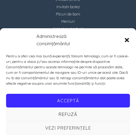
Invitatii botez
Plicuri de bani
Meniuri
Accesorii marturii
Administrează
Contact
consimțământul
Pentru a oferi cea mai bună experiență, folosim tehnologii, cum ar fi cookie-
uri, pentru a stoca și/sau accesa informațiile despre dispozitive.
Consimțământul pentru aceste tehnologii ne permite să procesăm date,
cum ar fi comportamentul de navigare sau ID-uri unice pe acest site. Dacă
nu îți dai consimțământul sau îți retragi consimțământul dat poate avea
afecte negative asupra unor anumite funcționalități și funcții.
ACCEPTĂ
REFUZĂ
VEZI PREFERINȚELE
Copyright © 2026 PrintIN | Crafted with ♡ by
Amazing Soft