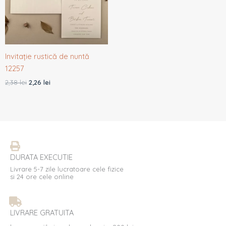
Invitație rustică de nuntă
12257
2,38
lei
2,26
lei
DURATA EXECUTIE
Livrare 5-7 zile lucratoare cele fizice
si 24 ore cele online
LIVRARE GRATUITA