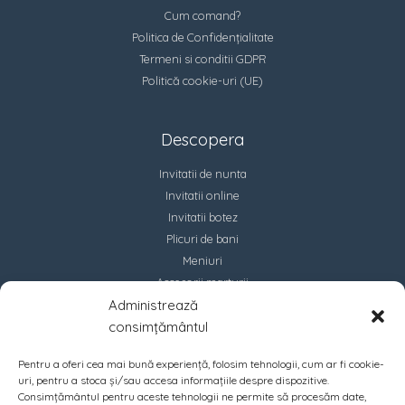
Cum comand?
Politica de Confidențialitate
Termeni si conditii GDPR
Politică cookie-uri (UE)
Descopera
Invitatii de nunta
Invitatii online
Invitatii botez
Plicuri de bani
Meniuri
Accesorii marturii
Administrează
Contact
consimțământul
Pentru a oferi cea mai bună experiență, folosim tehnologii, cum ar fi cookie-
uri, pentru a stoca și/sau accesa informațiile despre dispozitive.
Consimțământul pentru aceste tehnologii ne permite să procesăm date,