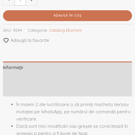
-
+
ADAUGĂ ÎN COȘ
SKU:
9294
Categorie:
Catalog Ekonom
Adaugă la favorite
Informații
Descriere
Recenzii (0)
În maxim 2 zile lucrătoare o să primiți macheta textului
invitației pe WhatsApp, pe numărul din comandă pentru
verificare.
Dacă sunt mici modificări sau greșeli se corectează în
aceeași zi pentru a fi bune de tipar.