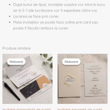
După bunul de tipar, invitațiile voastre vor intra în lucru
iar în 5-7 zile lucrătoare vor fi expediate către voi.
Livrarea se face prin curier.
Plata invitațiilor se poate face online prin card sau
poate fi făcută ramburs la curier.
Produse similare
Prețul
Prețul
Prețul
Prețul
inițial
curent
inițial
curent
Reducere
Reducere
Reducere
Reducere
a
este:
a
este:
fost:
1,29 lei.
fost:
1,92 lei.
1,36 lei.
2,02 lei.
Invitație minimalistă de nuntă
Invitație elegantă de nuntă