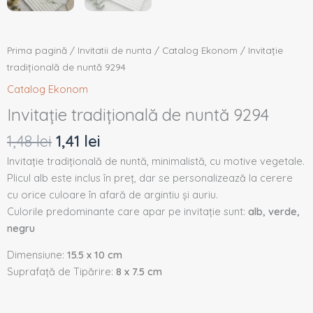
Prima pagină
/
Invitatii de nunta
/
Catalog Ekonom
/ Invitație
tradițională de nuntă 9294
Catalog Ekonom
Invitație tradițională de nuntă 9294
1,48
lei
1,41
lei
Invitație tradițională de nuntă, minimalistă, cu motive vegetale.
Plicul alb este inclus în preț, dar se personalizează la cerere
cu orice culoare în afară de argintiu și auriu.
Culorile predominante care apar pe invitație sunt:
alb, verde,
negru
Dimensiune:
15.5 x 10 cm
Suprafață de Tipărire:
8 x 7.5 cm