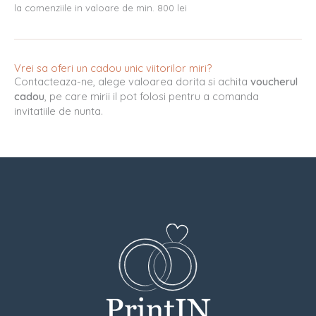
la comenziile in valoare de min. 800 lei
Vrei sa oferi un cadou unic viitorilor miri?
Contacteaza-ne, alege valoarea dorita si achita
voucherul
cadou
, pe care mirii il pot folosi pentru a comanda
invitatiile de nunta.