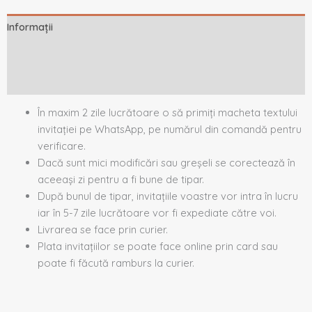
Informații
Descriere
Recenzii (0)
În maxim 2 zile lucrătoare o să primiți macheta textului
invitației pe WhatsApp, pe numărul din comandă pentru
verificare.
Dacă sunt mici modificări sau greșeli se corectează în
aceeași zi pentru a fi bune de tipar.
După bunul de tipar, invitațiile voastre vor intra în lucru
iar în 5-7 zile lucrătoare vor fi expediate către voi.
Livrarea se face prin curier.
Plata invitațiilor se poate face online prin card sau
poate fi făcută ramburs la curier.