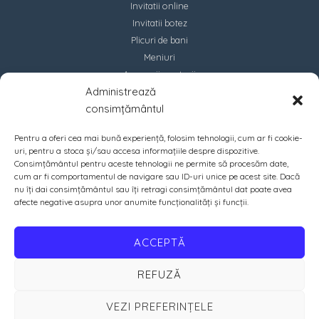
Invitatii online
Invitatii botez
Plicuri de bani
Meniuri
Accesorii marturii
Administrează
Contact
consimțământul
Pentru a oferi cea mai bună experiență, folosim tehnologii, cum ar fi cookie-
uri, pentru a stoca și/sau accesa informațiile despre dispozitive.
Consimțământul pentru aceste tehnologii ne permite să procesăm date,
cum ar fi comportamentul de navigare sau ID-uri unice pe acest site. Dacă
nu îți dai consimțământul sau îți retragi consimțământul dat poate avea
afecte negative asupra unor anumite funcționalități și funcții.
ACCEPTĂ
REFUZĂ
VEZI PREFERINȚELE