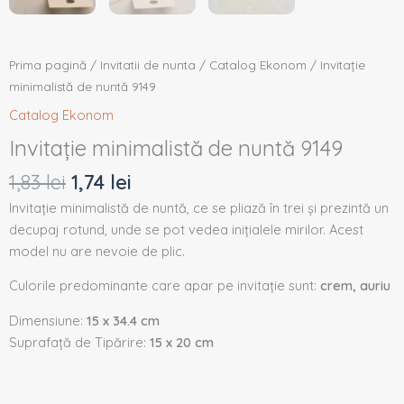
Prima pagină
/
Invitatii de nunta
/
Catalog Ekonom
/ Invitație
minimalistă de nuntă 9149
Catalog Ekonom
Invitație minimalistă de nuntă 9149
1,83
lei
1,74
lei
Invitație minimalistă de nuntă, ce se pliază în trei și prezintă un
decupaj rotund, unde se pot vedea inițialele mirilor. Acest
model nu are nevoie de plic.
Culorile predominante care apar pe invitație sunt:
crem, auriu
Dimensiune:
15 x 34.4 cm
Suprafață de Tipărire:
15 x 20 cm