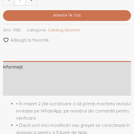
-
+
ADAUGĂ ÎN COȘ
SKU:
9182
Categorie:
Catalog Ekonom
Adaugă la favorite
Informații
Descriere
Recenzii (0)
• În maxim 2 zile lucrătoare o să primiți macheta textului
invitației pe WhatsApp, pe numărul din comandă pentru
verificare.
• Dacă sunt mici modificări sau greșeli se corectează în
aceeași zi pentru a fi bune de tipar.