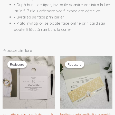
• După bunul de tipar, invitațiile voastre vor intra în lucru
iar în 5-7 zile lucrătoare vor fi expediate către voi.
• Livrarea se face prin curier.
• Plata invitațiilor se poate face online prin card sau
poate fi făcută ramburs la curier.
Produse similare
Prețul
Prețul
Prețul
Prețul
inițial
curent
inițial
curent
Reducere
Reducere
Reducere
Reducere
a
este:
a
este:
fost:
1,30 lei.
fost:
1,33 lei.
1,37 lei.
1,40 lei.
Invitație minimalistă de nuntă
Invitație minimalistă de nuntă