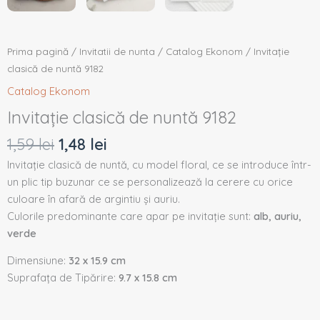
Prima pagină
/
Invitatii de nunta
/
Catalog Ekonom
/ Invitație
clasică de nuntă 9182
Catalog Ekonom
Invitație clasică de nuntă 9182
1,59
lei
1,48
lei
Invitație clasică de nuntă, cu model floral, ce se introduce într-
un plic tip buzunar ce se personalizează la cerere cu orice
culoare în afară de argintiu și auriu.
Culorile predominante care apar pe invitație sunt:
alb, auriu,
verde
Dimensiune:
32 x 15.9 cm
Suprafața de Tipărire:
9.7 x 15.8 cm