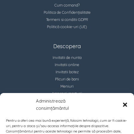
Cum comand?
Politica de Confidențialitate
Termeni si conditii GDPR
Politică cookie-uri (UE)
Descopera
Invitatii de nunta
Invitatii online
Invitatii botez
Plicuri de bani
Meniuri
Accesorii marturii
Administrează
Contact
consimțământul
Pentru a oferi cea mai bună experiență, folosim tehnologii, cum ar fi cookie-
uri, pentru a stoca și/sau accesa informațiile despre dispozitive.
Consimțământul pentru aceste tehnologii ne permite să procesăm date,