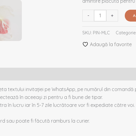
amintire plăcută pentru in
-
+
A
SKU:
PIN-MLC
Categorie
Adaugă la favorite
heta textului invitației pe WhatsApp, pe numărul din comandă p
ectează în aceeași zi pentru a fi bune de tipar.
tra în lucru iar în 5-7 zile lucrătoare vor fi expediate către voi.
card sau poate fi făcută ramburs la curier.