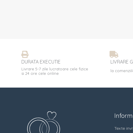
DURATA EXECUTIE
LIVRARE G
Livrare 5-7 zile lucratoare cele fizice
la comenziil
si 24 ore cele online
Informa
Texte invit