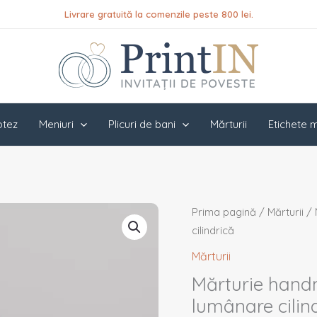
Livrare gratuită la comenzile peste 800 lei.
botez
Meniuri
Plicuri de bani
Mărturii
Etichete m
Cantitate
Prima pagină
/
Mărturii
/ 
Mărturie
cilindrică
handmade
Mărturii
pentru
Mărturie hand
nuntă/botez
lumânare cilin
-