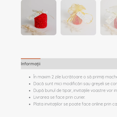
Informații
Descriere
Recenzii (0)
În maxim 2 zile lucrătoare o să primiți mac
Dacă sunt mici modificări sau greșeli se cor
După bunul de tipar, invitațiile voastre vor in
Livrarea se face prin curier.
Plata invitațiilor se poate face online prin 