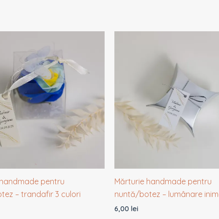
 handmade pentru
Mărturie handmade pentru
ez – trandafir 3 culori
nuntă/botez – lumânare ini
6,00
lei