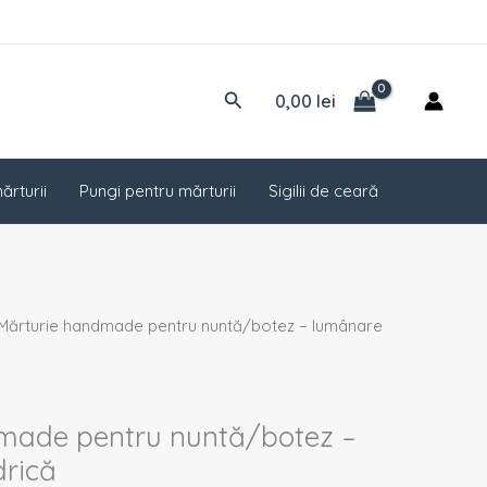
Caută
0,00
lei
ărturii
Pungi pentru mărturii
Sigilii de ceară
Mărturie handmade pentru nuntă/botez – lumânare
made pentru nuntă/botez –
drică