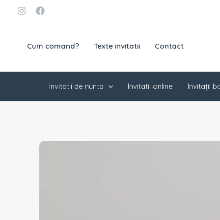
Skip
conținut
to
content
Cum comand?
Texte invitatii
Contact
Invitatii de nunta
Invitatii online
Invitații 