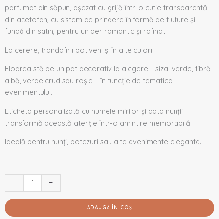
parfumat din săpun, așezat cu grijă într-o cutie transparentă
din acetofan, cu sistem de prindere în formă de fluture și
fundă din satin, pentru un aer romantic și rafinat.
La
cerere, trandafirii pot veni
și
în
alte culori.
Floarea stă pe un pat decorativ la alegere – sizal verde, fibră
albă, verde crud sau roșie – în funcție de tematica
evenimentului.
Eticheta personalizată cu numele mirilor și data nunții
transformă această atenție într-o amintire memorabilă.
Ideală pentru nunți, botezuri sau alte evenimente elegante.
-
+
ADAUGĂ ÎN COȘ