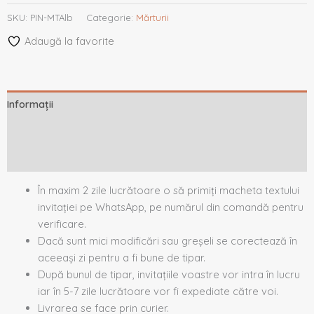
SKU:
PIN-MTAlb
Categorie:
Mărturii
Adaugă la favorite
Informații
Descriere
Recenzii (0)
În maxim 2 zile lucrătoare o să primiți macheta textului
invitației pe WhatsApp, pe numărul din comandă pentru
verificare.
Dacă sunt mici modificări sau greșeli se corectează în
aceeași zi pentru a fi bune de tipar.
După bunul de tipar, invitațiile voastre vor intra în lucru
iar în 5-7 zile lucrătoare vor fi expediate către voi.
Livrarea se face prin curier.