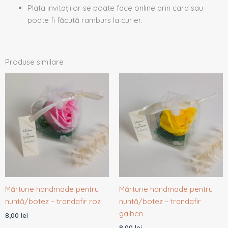
Plata invitațiilor se poate face online prin card sau
poate fi făcută ramburs la curier.
Produse similare
Mărturie handmade pentru
Mărturie handmade pentru
nuntă/botez – trandafir roz
nuntă/botez – trandafir
galben
8,00
lei
8,00
lei