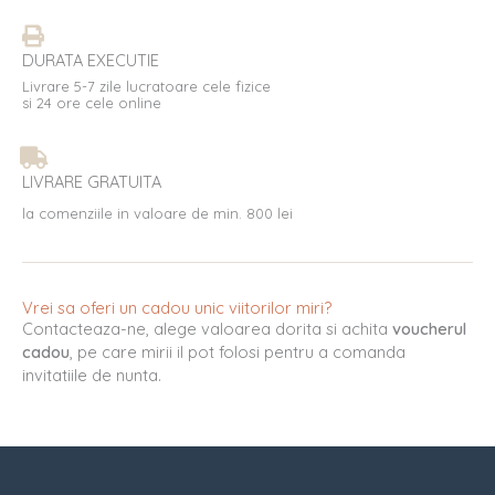
DURATA EXECUTIE
Livrare 5-7 zile lucratoare cele fizice
si 24 ore cele online
LIVRARE GRATUITA
la comenziile in valoare de min. 800 lei
Vrei sa oferi un cadou unic viitorilor miri?
Contacteaza-ne, alege valoarea dorita si achita
voucherul
cadou
, pe care mirii il pot folosi pentru a comanda
invitatiile de nunta.