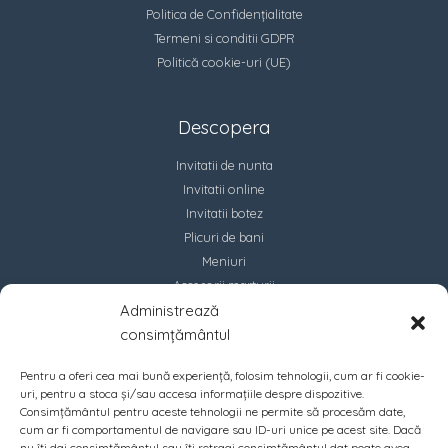
Politica de Confidențialitate
Termeni si conditii GDPR
Politică cookie-uri (UE)
Descopera
Invitatii de nunta
Invitatii online
Invitatii botez
Plicuri de bani
Meniuri
Accesorii marturii
Administrează
Contact
consimțământul
Pentru a oferi cea mai bună experiență, folosim tehnologii, cum ar fi cookie-
uri, pentru a stoca și/sau accesa informațiile despre dispozitive.
Consimțământul pentru aceste tehnologii ne permite să procesăm date,
cum ar fi comportamentul de navigare sau ID-uri unice pe acest site. Dacă
nu îți dai consimțământul sau îți retragi consimțământul dat poate avea