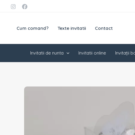
Skip
conținut
to
content
Cum comand?
Texte invitatii
Contact
Invitatii de nunta
Invitatii online
Invitații 