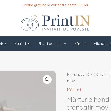
Livrare gratuită la comenzile peste 800 lei.
botez
Meniuri
Plicuri de bani
Mărturii
Etichete m
Cantitate
Prima pagină
/
Mărturii
/ 
Mărturie
mov
handmade
Mărturii
pentru
Mărturie hand
nuntă/botez
trandafir mov
-