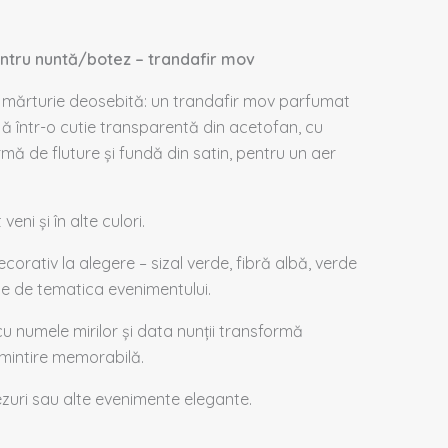
tru nuntă/botez – trandafir mov
u o mărturie deosebită: un trandafir mov parfumat
jă într-o cutie transparentă din acetofan, cu
rmă de fluture și fundă din satin, pentru un aer
t veni
și
în
alte culori.
corativ la alegere – sizal verde, fibră albă, verde
ție de tematica evenimentului.
u numele mirilor și data nunții transformă
amintire memorabilă.
ezuri sau alte evenimente elegante.