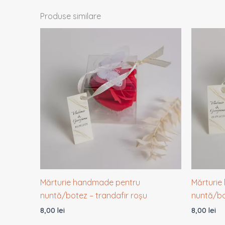
Produse similare
Mărturie handmade pentru
Mărturie
nuntă/botez – trandafir roșu
nuntă/bo
8,00
lei
8,00
lei