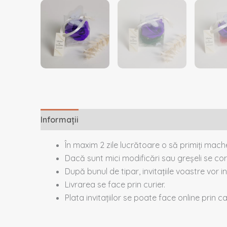
Informații
Descriere
Recenzii (0)
În maxim 2 zile lucrătoare o să primiți mac
Dacă sunt mici modificări sau greșeli se cor
După bunul de tipar, invitațiile voastre vor in
Livrarea se face prin curier.
Plata invitațiilor se poate face online prin 