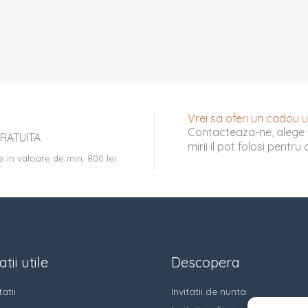
Vrei sa oferi un cadou uni
Contacteaza-ne, alege 
RATUITA
mirii il pot folosi pentr
e in valoare de min. 800 lei
tii utile
Descopera
atii
Invitatii de nunta