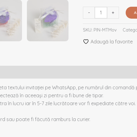
-
+
A
SKU:
PIN-MTMov
Catego
Adaugă la favorite
heta textului invitației pe WhatsApp, pe numărul din comandă p
ectează în aceeași zi pentru a fi bune de tipar.
tra în lucru iar în 5-7 zile lucrătoare vor fi expediate către voi.
card sau poate fi făcută ramburs la curier.