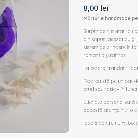
trandafir
8,00
lei
mov
Mărturie handmade pen
Surprinde-ți invitații c
din săpun, așezat cu gri
sistem de prindere în fo
romantic și rafinat.
La
cerere, trandafirii po
Floarea stă pe un pat de
crud sau roșie – în func
Eticheta personalizată c
această atenție într-o 
Ideală pentru nunți, bot