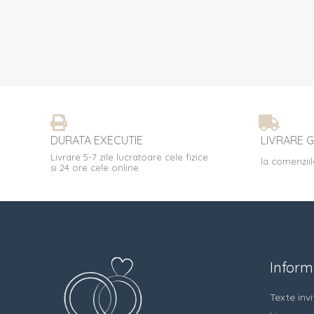
DURATA EXECUTIE
LIVRARE G
Livrare 5-7 zile lucratoare cele fizice
la comenziil
si 24 ore cele online
Informa
Texte invit