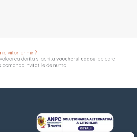
c viitorilor miri?
valoarea dorita si achita
voucherul cadou
, pe care
u a comanda invitatiile de nunta.