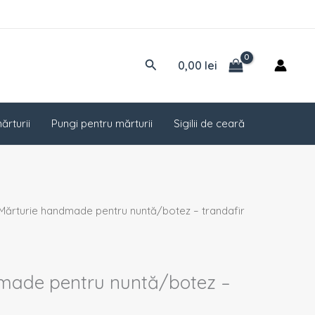
Caută
0,00
lei
ărturii
Pungi pentru mărturii
Sigilii de ceară
Mărturie handmade pentru nuntă/botez – trandafir
made pentru nuntă/botez –