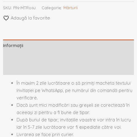
SKU:
PIN-MTRosu
Categorie:
Mărturii
Adaugă la favorite
Informații
Descriere
Recenzii (0)
În maxim 2 zile lucrătoare o să primiți macheta textului
invitației pe WhatsApp, pe numărul din comandă pentru
verificare.
Dacă sunt mici modificări sau greșeli se corectează în
aceeași zi pentru a fi bune de tipar.
După bunul de tipar, invitațiile voastre vor intra în lucru
iar în 5-7 zile lucrătoare vor fi expediate către voi.
Livrarea se face prin curier.