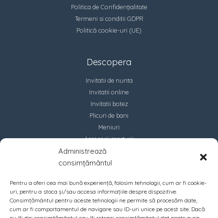
Politica de Confidențialitate
Termeni si conditii GDPR
Politică cookie-uri (UE)
Descopera
Invitatii de nunta
Invitatii online
Invitatii botez
Plicuri de bani
Meniuri
Accesorii marturii
Administrează
Contact
consimțământul
Pentru a oferi cea mai bună experiență, folosim tehnologii, cum ar fi cookie-
uri, pentru a stoca și/sau accesa informațiile despre dispozitive.
Consimțământul pentru aceste tehnologii ne permite să procesăm date,
cum ar fi comportamentul de navigare sau ID-uri unice pe acest site. Dacă
nu îți dai consimțământul sau îți retragi consimțământul dat poate avea