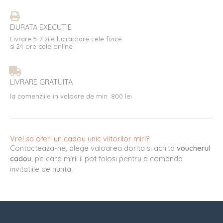
DURATA EXECUTIE
Livrare 5-7 zile lucratoare cele fizice
si 24 ore cele online
LIVRARE GRATUITA
la comenziile in valoare de min. 800 lei
Vrei sa oferi un cadou unic viitorilor miri?
Contacteaza-ne, alege valoarea dorita si achita
voucherul
cadou
, pe care mirii il pot folosi pentru a comanda
invitatiile de nunta.