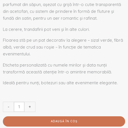
parfumat din săpun, așezat cu grijă într-o cutie transparentă
din acetofan, cu sistem de prindere în formă de fluture și
fundă din satin, pentru un aer romantic și rafinat.
La
cerere, trandafirii pot veni
și
în
alte culori.
Floarea stă pe un pat decorativ la alegere – sizal verde, fibră
albă, verde crud sau roșie – în funcție de tematica
evenimentului.
Eticheta personalizată cu numele mirilor și data nunții
transformă această atenție într-o amintire memorabilă.
Ideală pentru nunți, botezuri sau alte evenimente elegante.
-
+
ADAUGĂ ÎN COȘ