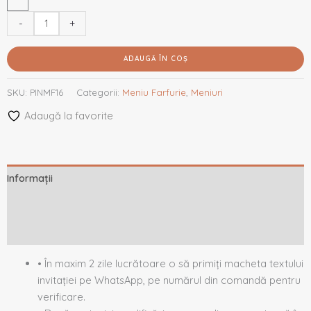
-
+
ADAUGĂ ÎN COȘ
SKU:
PINMF16
Categorii:
Meniu Farfurie
,
Meniuri
Adaugă la favorite
Informații
Descriere
Recenzii (0)
• În maxim 2 zile lucrătoare o să primiți macheta textului
invitației pe WhatsApp, pe numărul din comandă pentru
verificare.