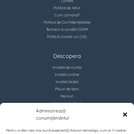
Livrare
Politica de retur
Cum comand?
Politica de Confidențialitate
Termeni si conditii GDPR
Politică cookie-uri (UE)
Descopera
Invitatii de nunta
Invitatii online
Invitatii botez
Plicuri de bani
Meniuri
Accesorii marturii
Administrează
Contact
consimțământul
Pentru a oferi cea mai bună experiență, folosim tehnologii, cum ar fi cookie-