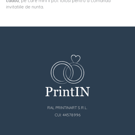
cadou
, pe care mirii il pot folosi pentru a comanda
invitatiile de nunta.
RAL PRINTINART S.R.L.
CUI: 44578996