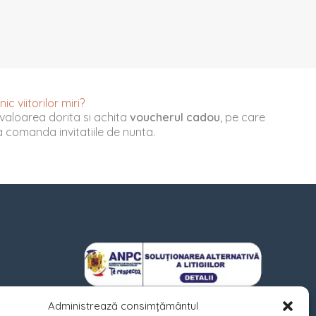
c viitorilor miri?
valoarea dorita si achita
voucherul cadou
, pe care
u a comanda invitatiile de nunta.
Administrează consimțământul