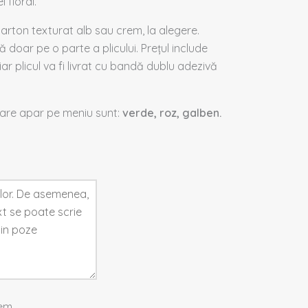
 floral.
carton texturat alb sau crem, la alegere.
 doar pe o parte a plicului. Prețul include
iar plicul va fi livrat cu bandă dublu adezivă
care apar pe meniu sunt:
verde, roz, galben.
em