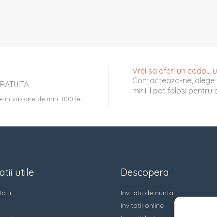
Vrei sa oferi un cadou uni
Contacteaza-ne, alege 
RATUITA
mirii il pot folosi pentr
e in valoare de min. 800 lei
tii utile
Descopera
atii
Invitatii de nunta
Invitatii online