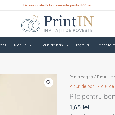
Livrare gratuită la comenzile peste 800 lei.
botez
Meniuri
Plicuri de bani
Mărturii
Etichete m
Cantitate
Prima pagină
/
Plicuri de
Plic
Plicuri de bani
,
Plicuri d
pentru
Plic pentru ba
bani
PINPB28
1,65
lei