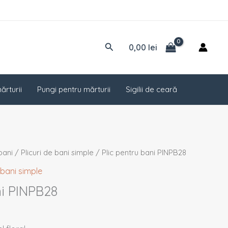
Caută
0,00
lei
ărturii
Pungi pentru mărturii
Sigilii de ceară
 bani
/
Plicuri de bani simple
/ Plic pentru bani PINPB28
e bani simple
ni PINPB28