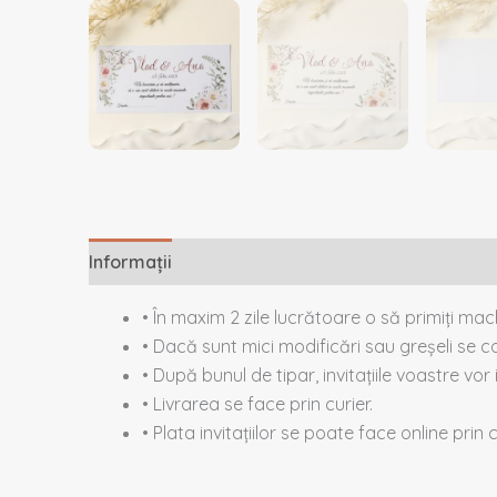
Informații
Descriere
Recenzii (0)
• În maxim 2 zile lucrătoare o să primiți ma
• Dacă sunt mici modificări sau greșeli se co
• După bunul de tipar, invitațiile voastre vor 
• Livrarea se face prin curier.
• Plata invitațiilor se poate face online prin