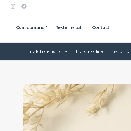
Skip
conținut
to
content
Cum comand?
Texte invitatii
Contact
Invitatii de nunta
Invitatii online
Invitații 