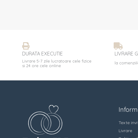
DURATA EXECUTIE
LIVRARE G
Livrare 5-7 zile lucratoare cele fizice
la comenziil
si 24 ore cele online
Informa
Texte invit
Livrare