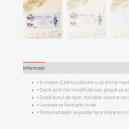
Informații
Descriere
Recenzii (0)
• În maxim 2 zile lucrătoare o să primiți ma
• Dacă sunt mici modificări sau greșeli se co
• După bunul de tipar, invitațiile voastre vor 
• Livrarea se face prin curier.
• Plata invitațiilor se poate face online prin