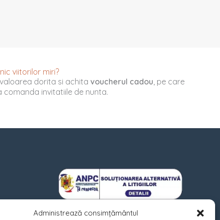
c viitorilor miri?
valoarea dorita si achita
voucherul cadou
, pe care
u a comanda invitatiile de nunta.
Administrează consimțământul