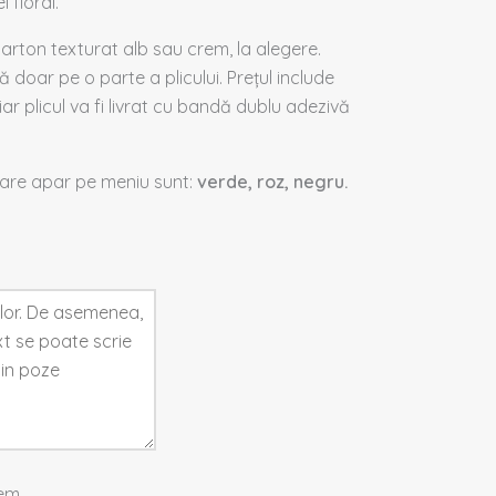
 floral.
carton texturat alb sau crem, la alegere.
 doar pe o parte a plicului. Prețul include
iar plicul va fi livrat cu bandă dublu adezivă
care apar pe meniu sunt:
verde, roz, negru.
em