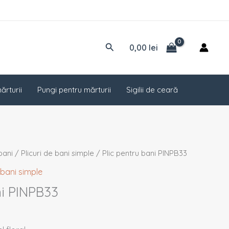
Caută
0,00
lei
ărturii
Pungi pentru mărturii
Sigilii de ceară
 bani
/
Plicuri de bani simple
/ Plic pentru bani PINPB33
e bani simple
ni PINPB33