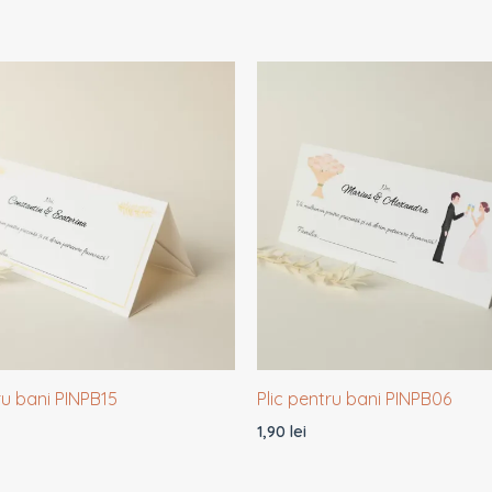
ru bani PINPB15
Plic pentru bani PINPB06
1,90
lei