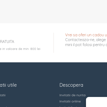
Vrei sa oferi un cadou uni
Contacteaza-ne, alege 
RATUITA
mirii il pot folosi pentr
e in valoare de min. 800 lei
tii utile
Descopera
atii
Invitatii de nunta
Invitatii online