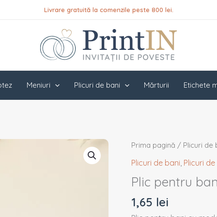
Livrare gratuită la comenzile peste 800 lei.
botez
Meniuri
Plicuri de bani
Mărturii
Etichete m
Cantitate
Prima pagină
/
Plicuri de
Plic
Plicuri de bani
,
Plicuri d
pentru
Plic pentru ba
bani
PINPB33
1,65
lei