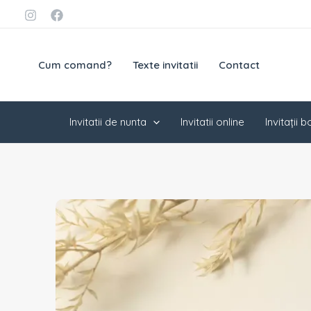
Skip
conținut
to
content
Cum comand?
Texte invitatii
Contact
Invitatii de nunta
Invitatii online
Invitații 