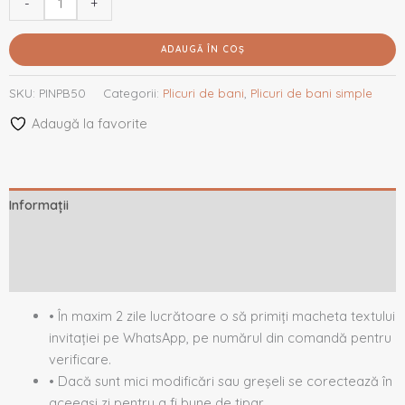
-
+
ADAUGĂ ÎN COȘ
SKU:
PINPB50
Categorii:
Plicuri de bani
,
Plicuri de bani simple
Adaugă la favorite
Informații
Descriere
Recenzii (0)
• În maxim 2 zile lucrătoare o să primiți macheta textului
invitației pe WhatsApp, pe numărul din comandă pentru
verificare.
• Dacă sunt mici modificări sau greșeli se corectează în
aceeași zi pentru a fi bune de tipar.