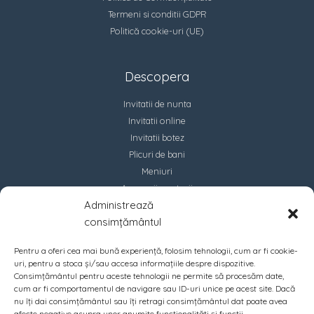
Termeni si conditii GDPR
Politică cookie-uri (UE)
Descopera
Invitatii de nunta
Invitatii online
Invitatii botez
Plicuri de bani
Meniuri
Accesorii marturii
Administrează
Contact
consimțământul
Pentru a oferi cea mai bună experiență, folosim tehnologii, cum ar fi cookie-
uri, pentru a stoca și/sau accesa informațiile despre dispozitive.
Consimțământul pentru aceste tehnologii ne permite să procesăm date,
cum ar fi comportamentul de navigare sau ID-uri unice pe acest site. Dacă
nu îți dai consimțământul sau îți retragi consimțământul dat poate avea
afecte negative asupra unor anumite funcționalități și funcții.