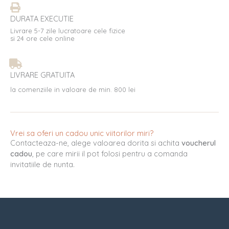
DURATA EXECUTIE
Livrare 5-7 zile lucratoare cele fizice
si 24 ore cele online
LIVRARE GRATUITA
la comenziile in valoare de min. 800 lei
Vrei sa oferi un cadou unic viitorilor miri?
Contacteaza-ne, alege valoarea dorita si achita
voucherul
cadou
, pe care mirii il pot folosi pentru a comanda
invitatiile de nunta.