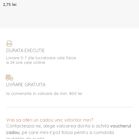
2,75
lei
DURATA EXECUTIE
Livrare 5-7 zile lucratoare cele fizice
si 24 ore cele online
LIVRARE GRATUITA
la comenziile in valoare de min. 800 lei
Vrei sa oferi un cadou unic viitorilor miri?
Contacteaza-ne, alege valoarea dorita si achita
voucherul
cadou
, pe care mirii il pot folosi pentru a comanda
invitatiile de nunta.