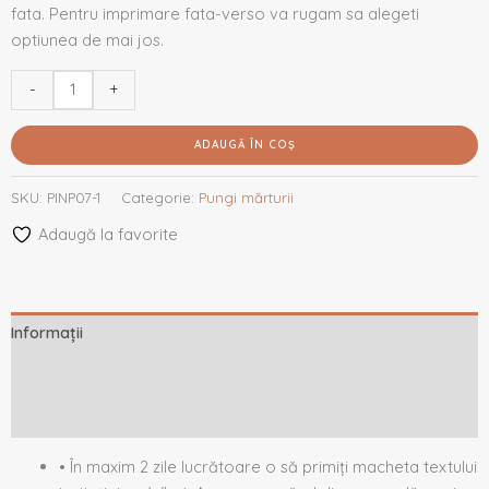
fata. Pentru imprimare fata-verso va rugam sa alegeti
optiunea de mai jos.
-
+
ADAUGĂ ÎN COȘ
SKU:
PINP07-1
Categorie:
Pungi mărturii
Adaugă la favorite
Informații
Descriere
Recenzii (0)
• În maxim 2 zile lucrătoare o să primiți macheta textului