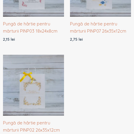
Pungă de hârtie pentru
Pungă de hârtie pentru
mărturii PINP03 18x24x8cm
mărturii PINP07 26x35x12cm
2,15
lei
2,75
lei
Pungă de hârtie pentru
mărturii PINP02 26x35x12cm