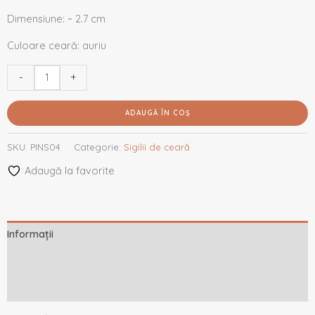
Dimensiune: ~ 2.7 cm
Culoare ceară: auriu
-
+
ADAUGĂ ÎN COȘ
SKU:
PINS04
Categorie:
Sigilii de ceară
Adaugă la favorite
Informații
Descriere
Recenzii (0)