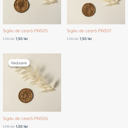
Sigiliu de ceară PINS05
Sigiliu de ceară PINS07
1,70
lei
1,50
lei
1,70
lei
1,50
lei
Prețul
Prețul
inițial
curent
Reducere
Reducere
a
este:
fost:
1,50 lei.
1,70 lei.
Sigiliu de ceară PINS06
1,70
lei
1,50
lei