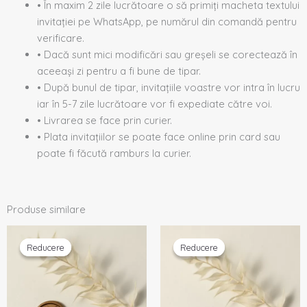
• În maxim 2 zile lucrătoare o să primiți macheta textului
invitației pe WhatsApp, pe numărul din comandă pentru
verificare.
• Dacă sunt mici modificări sau greșeli se corectează în
aceeași zi pentru a fi bune de tipar.
• După bunul de tipar, invitațiile voastre vor intra în lucru
iar în 5-7 zile lucrătoare vor fi expediate către voi.
• Livrarea se face prin curier.
• Plata invitațiilor se poate face online prin card sau
poate fi făcută ramburs la curier.
Produse similare
Prețul
Prețul
Prețul
Prețul
inițial
curent
inițial
curent
Reducere
Reducere
Reducere
Reducere
a
este:
a
este:
fost:
1,50 lei.
fost:
1,50 lei.
1,70 lei.
1,70 lei.