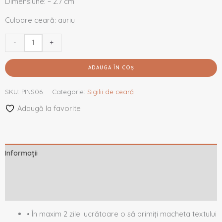
Dimensiune: ~ 2.7 cm
Culoare ceară: auriu
-
+
ADAUGĂ ÎN COȘ
SKU:
PINS06
Categorie:
Sigilii de ceară
Adaugă la favorite
Informații
Descriere
Recenzii (0)
• În maxim 2 zile lucrătoare o să primiți macheta textului