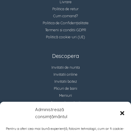
Livrare
Politica de retur
Cum comand?
Politica de Confidențialitate
Termeni si conditii GDPR
Politică cookie-uri (UE)
Descopera
Invitatii de nunta
Invitatii online
Invitatii botez
Plicuri de bani
Meniuri
Accesorii marturii
Administrează
Contact
consimțământul
Pentru a oferi cea mai bună experiență, folosim tehnologii, cum ar fi cookie-