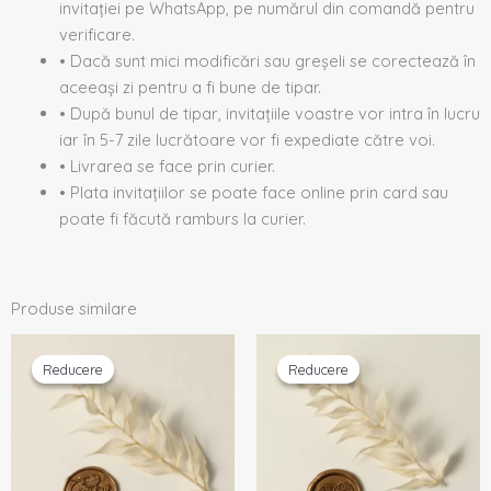
invitației pe WhatsApp, pe numărul din comandă pentru
verificare.
• Dacă sunt mici modificări sau greșeli se corectează în
aceeași zi pentru a fi bune de tipar.
• După bunul de tipar, invitațiile voastre vor intra în lucru
iar în 5-7 zile lucrătoare vor fi expediate către voi.
• Livrarea se face prin curier.
• Plata invitațiilor se poate face online prin card sau
poate fi făcută ramburs la curier.
Produse similare
Prețul
Prețul
Prețul
Prețul
inițial
curent
inițial
curent
Reducere
Reducere
Reducere
Reducere
a
este:
a
este:
fost:
1,50 lei.
fost:
1,50 lei.
1,70 lei.
1,70 lei.