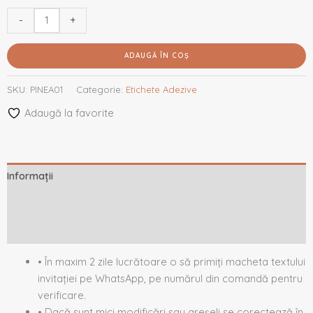
-
+
ADAUGĂ ÎN COȘ
SKU:
PINEA01
Categorie:
Etichete Adezive
Adaugă la favorite
Informații
Descriere
Recenzii (0)
• În maxim 2 zile lucrătoare o să primiți macheta textului
invitației pe WhatsApp, pe numărul din comandă pentru
verificare.
• Dacă sunt mici modificări sau greșeli se corectează în