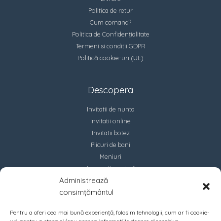
Politica de retur
Cum comand?
Politica de Confidențialitate
Termeni si conditii GDPR
Politică cookie-uri (UE)
Descopera
Invitatii de nunta
Invitatii online
Invitatii botez
Plicuri de bani
Meniuri
Accesorii marturii
Administrează
Contact
consimțământul
Pentru a oferi cea mai bună experiență, folosim tehnologii, cum ar fi cookie-