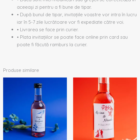
aceeași zi pentru a fi bune de tipar.
• După bunul de tipar, invitațiile voastre vor intra în lucru
iar în 5-7 zile lucrătoare vor fi expediate către voi.
• Livrarea se face prin curier.
• Plata invitațiilor se poate face online prin card sau
poate fi făcută ramburs la curier.
Produse similare