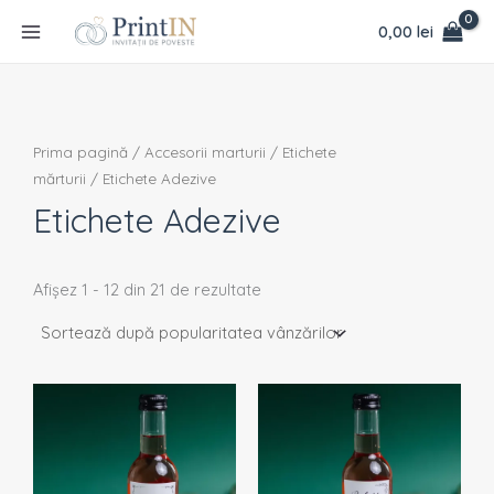
Sortat
Skip
conținut
după
0,00
lei
popularitate
to
content
Prima pagină
/
Accesorii marturii
/
Etichete
mărturii
/ Etichete Adezive
Etichete Adezive
Afișez 1 - 12 din 21 de rezultate