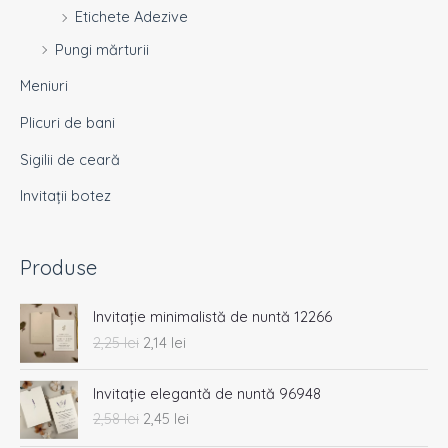
Etichete Adezive
Pungi mărturii
Meniuri
Plicuri de bani
Sigilii de ceară
Invitații botez
Produse
P
P
Invitație minimalistă de nuntă 12266
r
r
2,25
lei
2,14
lei
e
e
ț
ț
P
P
u
u
Invitație elegantă de nuntă 96948
r
r
l
l
2,58
lei
2,45
lei
e
e
i
c
ț
ț