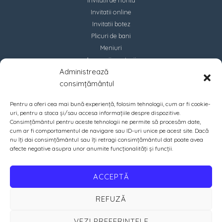
Invitatii online
Invitatii botez
Plicuri de bani
Meniuri
Accesorii marturii
Administrează
Contact
consimțământul
Pentru a oferi cea mai bună experiență, folosim tehnologii, cum ar fi cookie-
uri, pentru a stoca și/sau accesa informațiile despre dispozitive.
Consimțământul pentru aceste tehnologii ne permite să procesăm date,
cum ar fi comportamentul de navigare sau ID-uri unice pe acest site. Dacă
nu îți dai consimțământul sau îți retragi consimțământul dat poate avea
afecte negative asupra unor anumite funcționalități și funcții.
ACCEPTĂ
REFUZĂ
VEZI PREFERINȚELE