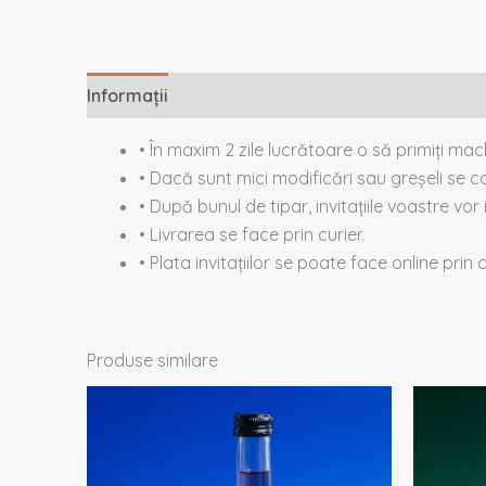
Informații
Descriere
Recenzii (0)
• În maxim 2 zile lucrătoare o să primiți ma
• Dacă sunt mici modificări sau greșeli se co
• După bunul de tipar, invitațiile voastre vor 
• Livrarea se face prin curier.
• Plata invitațiilor se poate face online prin
Produse similare