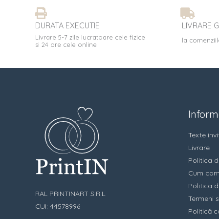
DURATA EXECUTIE
LIVRARE G
Livrare 5-7 zile lucratoare cele fizice
la comenziil
si 24 ore cele online
Informa
Texte invit
Livrare
Politica d
Cum com
Politica d
RAL PRINTINART S.R.L.
Termeni s
CUI: 44578996
Politică c