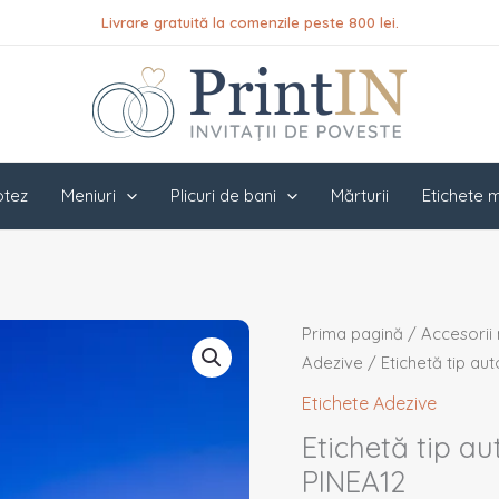
Livrare gratuită la comenzile peste 800 lei.
botez
Meniuri
Plicuri de bani
Mărturii
Etichete m
Cantitate
Prima pagină
/
Accesorii 
Etichetă
Adezive
/ Etichetă tip au
tip
Etichete Adezive
autocolant
Etichetă tip au
pentru
PINEA12
mărturii