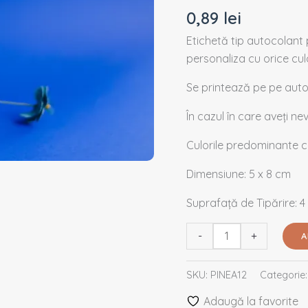
PINEA12
0,89
lei
Etichetă tip autocolant 
personaliza cu orice cul
Se printează pe pe autoc
În cazul în care aveți n
Culorile predominante c
Dimensiune: 5 x 8 cm
Suprafață de Tipărire: 4
-
+
A
SKU:
PINEA12
Categorie
Adaugă la favorite