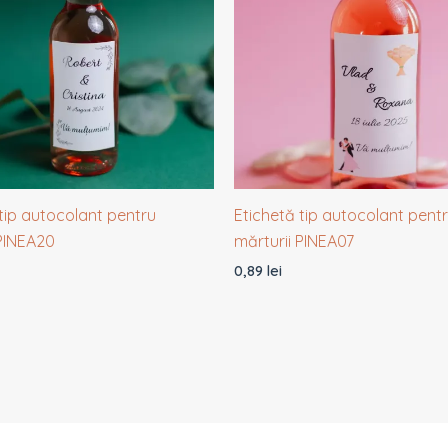
tip autocolant pentru
Etichetă tip autocolant pent
 PINEA20
mărturii PINEA07
0,89
lei