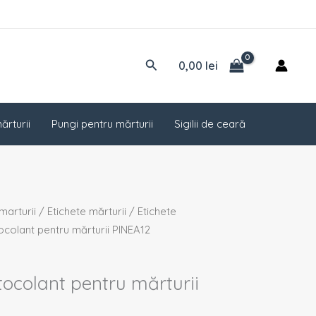
Caută
0,00
lei
ărturii
Pungi pentru mărturii
Sigilii de ceară
marturii
/
Etichete mărturii
/
Etichete
tocolant pentru mărturii PINEA12
tocolant pentru mărturii