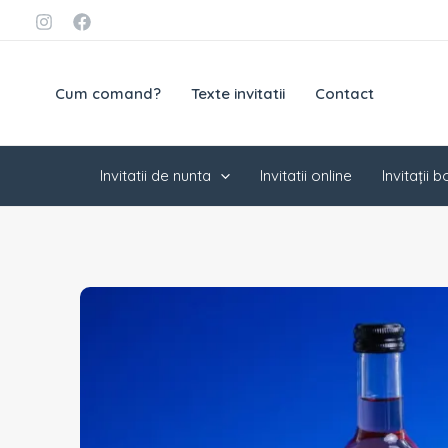
Skip
conținut
to
content
Cum comand?
Texte invitatii
Contact
Invitatii de nunta
Invitatii online
Invitații 