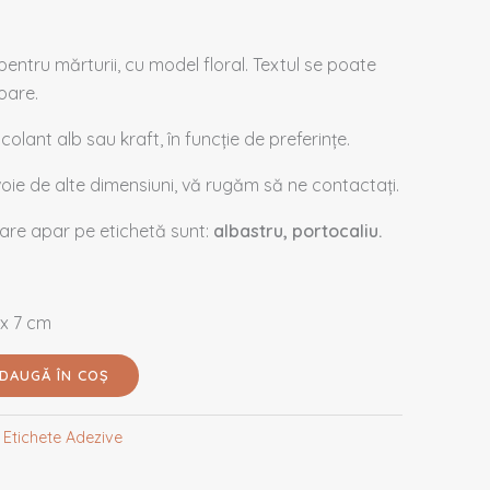
pentru mărturii, cu model floral. Textul se poate
oare.
olant alb sau kraft, în funcție de preferințe.
evoie de alte dimensiuni, vă rugăm să ne contactați.
are apar pe etichetă sunt:
albastru, portocaliu.
 x 7 cm
DAUGĂ ÎN COȘ
:
Etichete Adezive