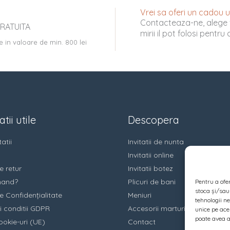
Vrei sa oferi un cadou uni
Contacteaza-ne, alege 
RATUITA
mirii il pot folosi pentr
e in valoare de min. 800 lei
tii utile
Descopera
atii
Invitatii de nunta
Invitatii online
e retur
Invitatii botez
and?
Plicuri de bani
Pentru a ofe
stoca și/sau
e Confidențialitate
Meniuri
tehnologii n
i conditii GDPR
Accesorii marturii
unice pe ace
poate avea a
ookie-uri (UE)
Contact