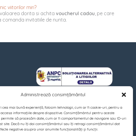
c viitorilor miri?
valoarea dorita si achita
voucherul cadou
, pe care
u a comanda invitatiile de nunta.
Administrează consimțământul
ri cea mai bună experiență, folosim tehnologii, cum ar fi cookie-uri, pentru a
 accesa informațiile despre dispozitive. Consimțământul pentru aceste
e permite să procesăm date, cum ar fi comportamentul de navigare sau ID-uri
st site. Dacă nu îți dai consimțământul sau îți retragi consimțământul dat
fecte negative asupra unor anumite funcționalități și funcții.