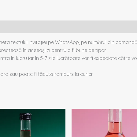
cheta textului invitației pe WhatsApp, pe numărul din comandă
rectează în aceeași zi pentru a fi bune de tipar.
intra în lucru iar în 5-7 zile lucrătoare vor fi expediate către voi
 card sau poate fi făcută ramburs la curier.