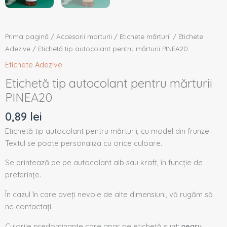
Prima pagină
/
Accesorii marturii
/
Etichete mărturii
/
Etichete
Adezive
/ Etichetă tip autocolant pentru mărturii PINEA20
Etichete Adezive
Etichetă tip autocolant pentru mărturii
PINEA20
0,89
lei
Etichetă tip autocolant pentru mărturii, cu model din frunze.
Textul se poate personaliza cu orice culoare.
Se printează pe pe autocolant alb sau kraft, în funcție de
preferințe.
În cazul în care aveți nevoie de alte dimensiuni, vă rugăm să
ne contactați.
Culorile predominante care apar pe etichetă sunt:
negru.