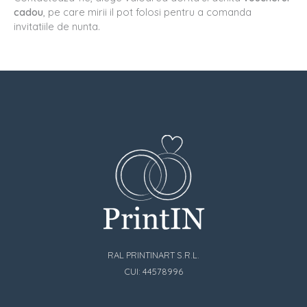
cadou
, pe care mirii il pot folosi pentru a comanda
invitatiile de nunta.
RAL PRINTINART S.R.L.
CUI: 44578996