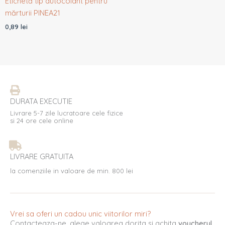
Etichetă tip autocolant pentru
mărturii PINEA21
0,89
lei
DURATA EXECUTIE
Livrare 5-7 zile lucratoare cele fizice
si 24 ore cele online
LIVRARE GRATUITA
la comenziile in valoare de min. 800 lei
Vrei sa oferi un cadou unic viitorilor miri?
Contacteaza-ne, alege valoarea dorita si achita
voucherul