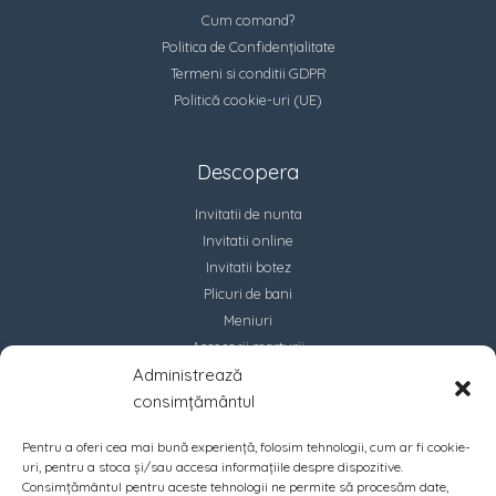
Cum comand?
Politica de Confidențialitate
Termeni si conditii GDPR
Politică cookie-uri (UE)
Descopera
Invitatii de nunta
Invitatii online
Invitatii botez
Plicuri de bani
Meniuri
Accesorii marturii
Administrează
Contact
consimțământul
Pentru a oferi cea mai bună experiență, folosim tehnologii, cum ar fi cookie-
uri, pentru a stoca și/sau accesa informațiile despre dispozitive.
Consimțământul pentru aceste tehnologii ne permite să procesăm date,