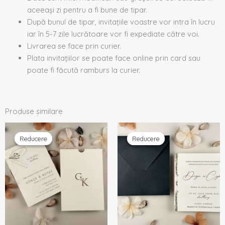
aceeași zi pentru a fi bune de tipar.
După bunul de tipar, invitațiile voastre vor intra în lucru
iar în 5-7 zile lucrătoare vor fi expediate către voi.
Livrarea se face prin curier.
Plata invitațiilor se poate face online prin card sau
poate fi făcută ramburs la curier.
Produse similare
Prețul
Prețul
Prețul
Prețul
inițial
curent
inițial
curent
Reducere
Reducere
Reducere
Reducere
a
este:
a
este:
fost:
2,50 lei.
fost:
2,45 lei.
2,63 lei.
2,58 lei.