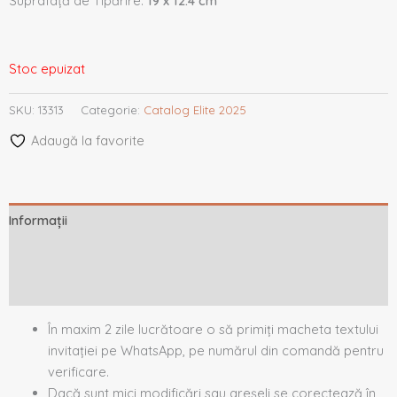
Suprafață de Tipărire:
19 x 12.4 cm
Stoc epuizat
SKU:
13313
Categorie:
Catalog Elite 2025
Adaugă la favorite
Informații
Descriere
Recenzii (0)
În maxim 2 zile lucrătoare o să primiți macheta textului
invitației pe WhatsApp, pe numărul din comandă pentru
verificare.
Dacă sunt mici modificări sau greșeli se corectează în