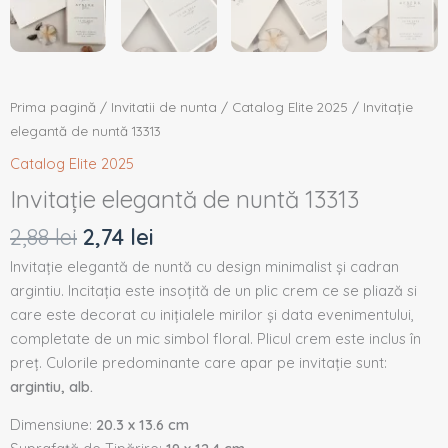
Prima pagină
/
Invitatii de nunta
/
Catalog Elite 2025
/ Invitație
elegantă de nuntă 13313
Catalog Elite 2025
Invitație elegantă de nuntă 13313
2,88
lei
2,74
lei
Invitație elegantă de nuntă cu design minimalist și cadran
argintiu. Incitația este insoțită de un plic crem ce se pliază si
care este decorat cu inițialele mirilor și data evenimentului,
completate de un mic simbol floral. Plicul crem este inclus în
preț. Culorile predominante care apar pe invitație sunt:
argintiu, alb.
Dimensiune:
20.3 x 13.6 cm