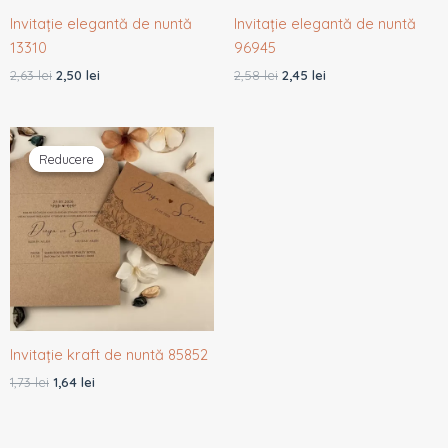
Invitație elegantă de nuntă
Invitație elegantă de nuntă
13310
96945
2,63
lei
2,50
lei
2,58
lei
2,45
lei
Prețul
Prețul
inițial
curent
Reducere
Reducere
a
este:
fost:
1,64 lei.
1,73 lei.
Invitație kraft de nuntă 85852
1,73
lei
1,64
lei