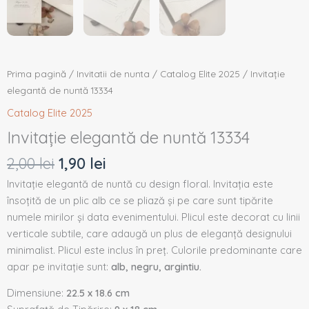
Prima pagină
/
Invitatii de nunta
/
Catalog Elite 2025
/ Invitație
elegantă de nuntă 13334
Catalog Elite 2025
Invitație elegantă de nuntă 13334
2,00
lei
1,90
lei
Invitație elegantă de nuntă cu design floral. Invitația este
însoțită de un plic alb ce se pliază și pe care sunt tipărite
numele mirilor și data evenimentului. Plicul este decorat cu linii
verticale subtile, care adaugă un plus de eleganță designului
minimalist. Plicul este inclus în preț. Culorile predominante care
apar pe invitație sunt:
alb, negru, argintiu.
Dimensiune:
22.5 x 18.6 cm