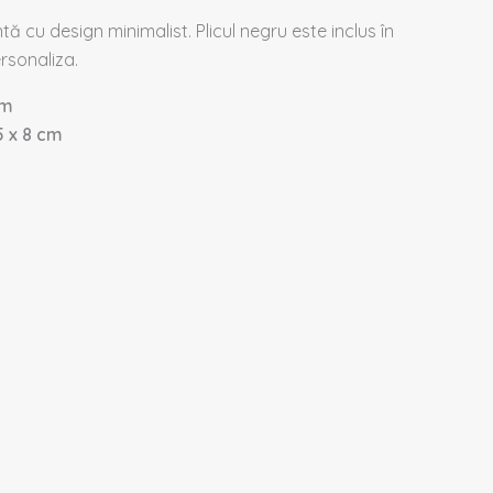
tă cu design minimalist. Plicul negru este inclus în
rsonaliza.
cm
5 x 8 cm