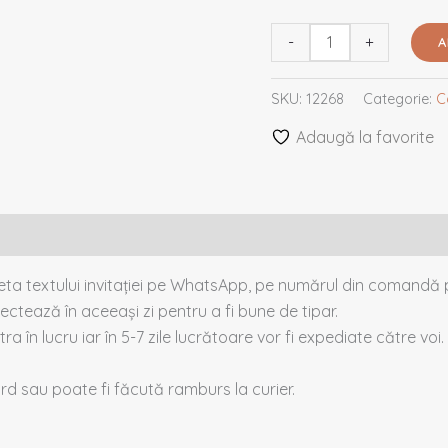
-
+
A
SKU:
12268
Categorie:
C
Adaugă la favorite
heta textului invitației pe WhatsApp, pe numărul din comandă p
ectează în aceeași zi pentru a fi bune de tipar.
tra în lucru iar în 5-7 zile lucrătoare vor fi expediate către voi.
card sau poate fi făcută ramburs la curier.