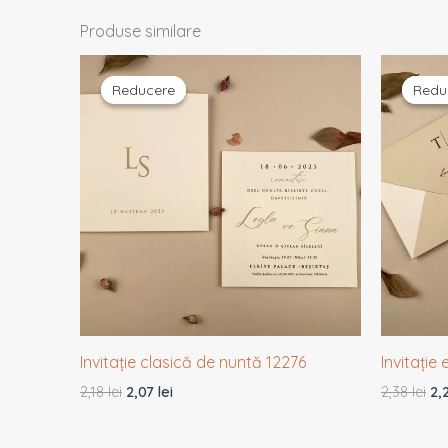
Produse similare
Prețul
Prețul
Pr
inițial
curent
ini
Reducere
Reducere
Redu
Redu
a
este:
a
fost:
2,07 lei.
fos
2,18 lei.
2,3
Invitație clasică de nuntă 12276
Invitație
2,18
lei
2,07
lei
2,38
lei
2,