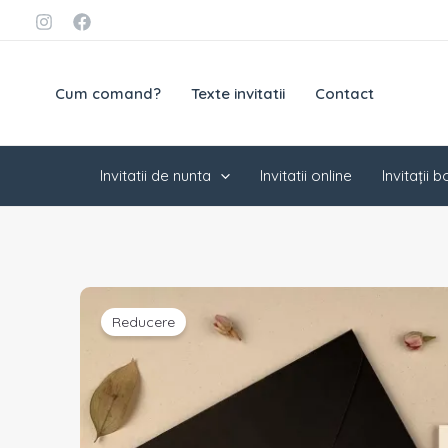
Skip
conținut
to
content
Cum comand?
Texte invitatii
Contact
Invitatii de nunta
Invitatii online
Invitații 
Reducere