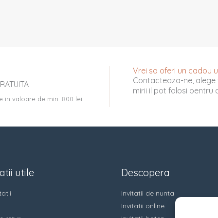
Vrei sa oferi un cadou uni
Contacteaza-ne, alege 
RATUITA
mirii il pot folosi pentr
e in valoare de min. 800 lei
tii utile
Descopera
atii
Invitatii de nunta
Invitatii online