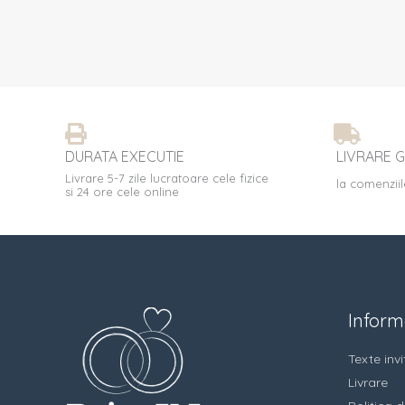
DURATA EXECUTIE
LIVRARE G
Livrare 5-7 zile lucratoare cele fizice
la comenziil
si 24 ore cele online
Informa
Texte invit
Livrare