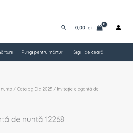
Caută
0,00
lei
ărturii
Pungi pentru mărturii
Sigilii de ceară
rețul
e nunta
/
Catalog Ella 2025
/ Invitație elegantă de
urent
ste:
02 lei.
antă de nuntă 12268