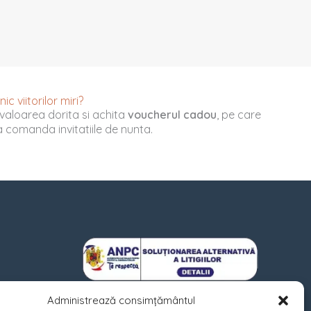
c viitorilor miri?
valoarea dorita si achita
voucherul cadou
, pe care
u a comanda invitatiile de nunta.
Administrează consimțământul