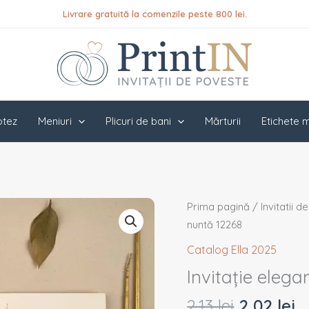
Livrare gratuită la comenzile peste 800 lei.
botez
Meniuri
Plicuri de bani
Mărturii
Etichete m
Prețul
P
Cantitate
Prima pagină
/
Invitatii d
inițial
c
Invitație
nuntă 12268
a
e
elegantă
Catalog Ella 2025
fost:
2,
de
Invitație eleg
2,13 lei.
nuntă
12268
2,13
lei
2,02
lei