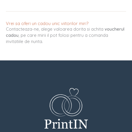
Vrei sa oferi un cadou unic viitorilor miri?
Contacteaza-ne, alege valoarea dorita si achita
voucherul
cadou
, pe care mirii il pot folosi pentru a comanda
invitatiile de nunta.