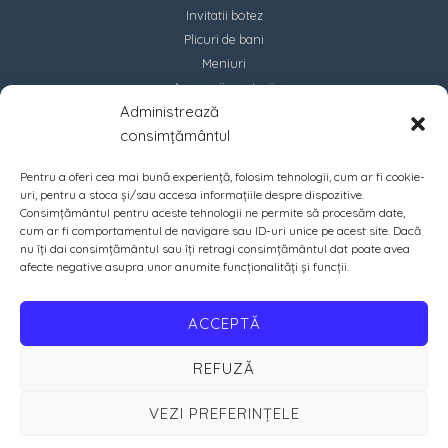
Invitatii botez
Plicuri de bani
Meniuri
Accesorii marturii
Administrează
Contact
consimțământul
Pentru a oferi cea mai bună experiență, folosim tehnologii, cum ar fi cookie-
uri, pentru a stoca și/sau accesa informațiile despre dispozitive.
Consimțământul pentru aceste tehnologii ne permite să procesăm date,
cum ar fi comportamentul de navigare sau ID-uri unice pe acest site. Dacă
nu îți dai consimțământul sau îți retragi consimțământul dat poate avea
afecte negative asupra unor anumite funcționalități și funcții.
ACCEPTĂ
REFUZĂ
VEZI PREFERINȚELE
Copyright © 2026 PrintIN | Crafted with ♡ by
Amazing Soft