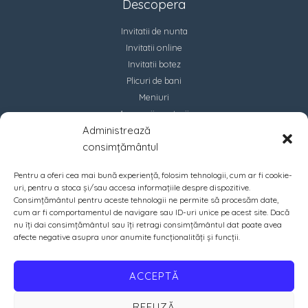
Descopera
Invitatii de nunta
Invitatii online
Invitatii botez
Plicuri de bani
Meniuri
Accesorii marturii
Administrează
Contact
consimțământul
Pentru a oferi cea mai bună experiență, folosim tehnologii, cum ar fi cookie-
uri, pentru a stoca și/sau accesa informațiile despre dispozitive.
Consimțământul pentru aceste tehnologii ne permite să procesăm date,
cum ar fi comportamentul de navigare sau ID-uri unice pe acest site. Dacă
nu îți dai consimțământul sau îți retragi consimțământul dat poate avea
afecte negative asupra unor anumite funcționalități și funcții.
ACCEPTĂ
REFUZĂ