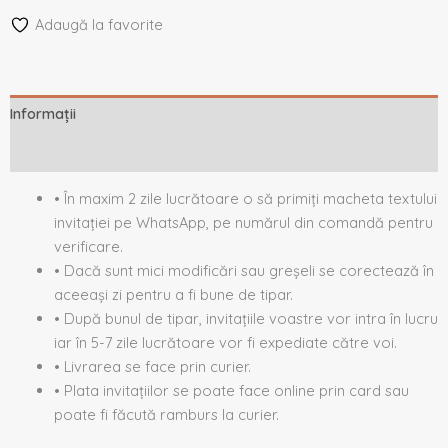
Adaugă la favorite
Informații
Descriere
• În maxim 2 zile lucrătoare o să primiți macheta textului
invitației pe WhatsApp, pe numărul din comandă pentru
verificare.
• Dacă sunt mici modificări sau greșeli se corectează în
aceeași zi pentru a fi bune de tipar.
• După bunul de tipar, invitațiile voastre vor intra în lucru
iar în 5-7 zile lucrătoare vor fi expediate către voi.
• Livrarea se face prin curier.
• Plata invitațiilor se poate face online prin card sau
poate fi făcută ramburs la curier.