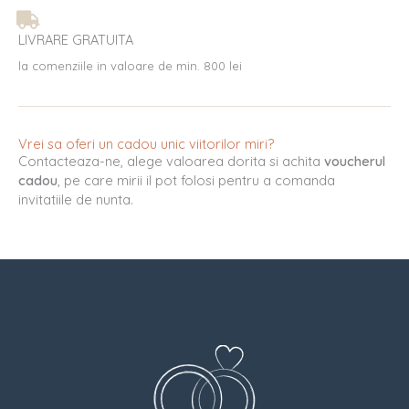
LIVRARE GRATUITA
la comenziile in valoare de min. 800 lei
Vrei sa oferi un cadou unic viitorilor miri?
Contacteaza-ne, alege valoarea dorita si achita
voucherul
cadou
, pe care mirii il pot folosi pentru a comanda
invitatiile de nunta.