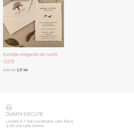
fost:
2,11 lei.
2,22 lei.
Invitație elegantă de nuntă
12272
2,22
lei
2,11
lei
DURATA EXECUTIE
Livrare 5-7 zile lucratoare cele fizice
si 24 ore cele online