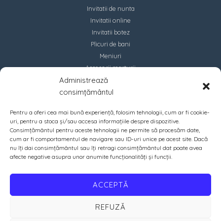
Invitatii de nunta
Invitatii online
Invitatii botez
Plicuri de bani
Meniuri
Accesorii marturii
Administrează
Contact
consimțământul
Pentru a oferi cea mai bună experiență, folosim tehnologii, cum ar fi cookie-
uri, pentru a stoca și/sau accesa informațiile despre dispozitive.
Consimțământul pentru aceste tehnologii ne permite să procesăm date,
cum ar fi comportamentul de navigare sau ID-uri unice pe acest site. Dacă
nu îți dai consimțământul sau îți retragi consimțământul dat poate avea
afecte negative asupra unor anumite funcționalități și funcții.
ACCEPTĂ
REFUZĂ