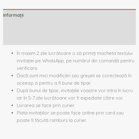
Informații
Descriere
Recenzii (0)
În maxim 2 zile lucrătoare o să primiți macheta textului
invitației pe WhatsApp, pe numărul din comandă pentru
verificare.
Dacă sunt mici modificări sau greșeli se corectează în
aceeași zi pentru a fi bune de tipar.
După bunul de tipar, invitațiile voastre vor intra în lucru
iar în 5-7 zile lucrătoare vor fi expediate către voi.
Livrarea se face prin curier.
Plata invitațiilor se poate face online prin card sau
poate fi făcută ramburs la curier.