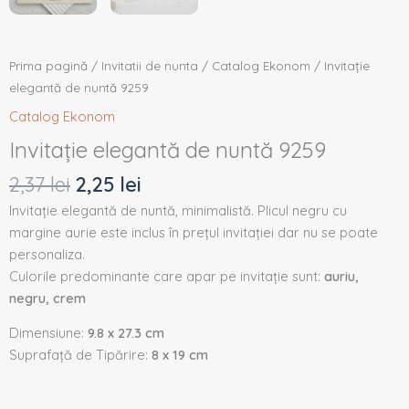
Prima pagină
/
Invitatii de nunta
/
Catalog Ekonom
/ Invitație
elegantă de nuntă 9259
Catalog Ekonom
Invitație elegantă de nuntă 9259
2,37
lei
2,25
lei
Invitație elegantă de nuntă, minimalistă. Plicul negru cu
margine aurie este inclus în prețul invitației dar nu se poate
personaliza.
Culorile predominante care apar pe invitație sunt:
auriu,
negru, crem
Dimensiune:
9.8 x 27.3 cm
Suprafață de Tipărire:
8 x 19 cm