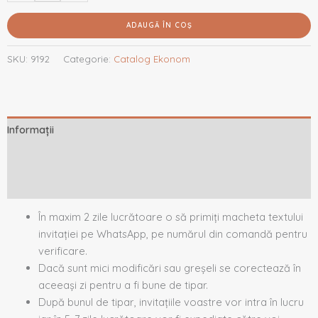
ADAUGĂ ÎN COȘ
SKU:
9192
Categorie:
Catalog Ekonom
Informații
Descriere
Recenzii (0)
În maxim 2 zile lucrătoare o să primiți macheta textului
invitației pe WhatsApp, pe numărul din comandă pentru
verificare.
Dacă sunt mici modificări sau greșeli se corectează în
aceeași zi pentru a fi bune de tipar.
După bunul de tipar, invitațiile voastre vor intra în lucru