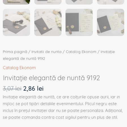
Prima pagină
/
Invitatii de nunta
/
Catalog Ekonom
/ Invitație
elegantă de nuntă 9192
Catalog Ekonom
Invitație elegantă de nuntă 9192
3,07
lei
2,86
lei
Invitație elegantă de nuntă, ce are colțurile opuse aurii, iar in
mijloc se pot tipări detaliile evenimentului. Plicul negru este
inclus în prețul invitației dar nu se poate personaliza. Adițional,
se poate comanda contra cost sigiliul pentru un plus de stil.