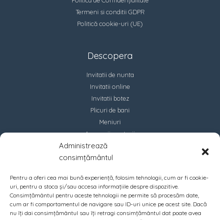
Politica de Confidențialitate
Termeni si conditii GDPR
Politică cookie-uri (UE)
Descopera
Invitatii de nunta
Invitatii online
Invitatii botez
Plicuri de bani
Meniuri
Accesorii marturii
Administrează
Contact
consimțământul
Pentru a oferi cea mai bună experiență, folosim tehnologii, cum ar fi cookie-
uri, pentru a stoca și/sau accesa informațiile despre dispozitive.
Consimțământul pentru aceste tehnologii ne permite să procesăm date,
cum ar fi comportamentul de navigare sau ID-uri unice pe acest site. Dacă
nu îți dai consimțământul sau îți retragi consimțământul dat poate avea