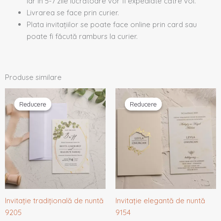
iar în 5-7 zile lucrătoare vor fi expediate către voi.
Livrarea se face prin curier.
Plata invitațiilor se poate face online prin card sau
poate fi făcută ramburs la curier.
Produse similare
Prețul
Prețul
Prețul
Prețul
inițial
curent
inițial
curent
Reducere
Reducere
Reducere
Reducere
a
este:
a
este:
fost:
1,33 lei.
fost:
1,92 lei.
1,40 lei.
2,02 lei.
Invitație tradițională de nuntă
Invitație elegantă de nuntă
9205
9154