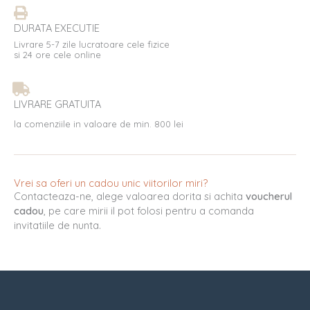
DURATA EXECUTIE
Livrare 5-7 zile lucratoare cele fizice
si 24 ore cele online
LIVRARE GRATUITA
la comenziile in valoare de min. 800 lei
Vrei sa oferi un cadou unic viitorilor miri?
Contacteaza-ne, alege valoarea dorita si achita
voucherul
cadou
, pe care mirii il pot folosi pentru a comanda
invitatiile de nunta.