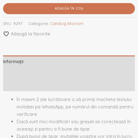
ADAUGĂ ÎN COȘ
SKU:
9297
Categorie:
Catalog Ekonom
Adaugă la favorite
Informații
Descriere
Recenzii (0)
În maxim 2 zile lucrătoare o să primiți macheta textului
invitației pe WhatsApp, pe numărul din comandă pentru
verificare.
Dacă sunt mici modificări sau greșeli se corectează în
aceeași zi pentru a fi bune de tipar.
După bunul de tipar, invitațiile voastre vor intra în lucru