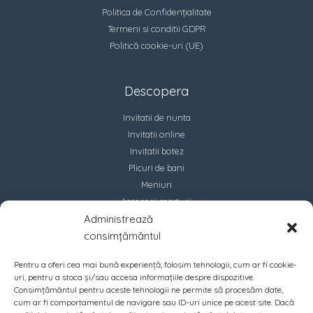
Politica de Confidențialitate
Termeni si conditii GDPR
Politică cookie-uri (UE)
Descopera
Invitatii de nunta
Invitatii online
Invitatii botez
Plicuri de bani
Meniuri
Accesorii marturii
Administrează
Contact
consimțământul
Pentru a oferi cea mai bună experiență, folosim tehnologii, cum ar fi cookie-
uri, pentru a stoca și/sau accesa informațiile despre dispozitive.
Consimțământul pentru aceste tehnologii ne permite să procesăm date,
cum ar fi comportamentul de navigare sau ID-uri unice pe acest site. Dacă