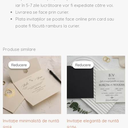
iar în 5-7 zile lucrătoare vor fi expediate către voi.
Livrarea se face prin curier.
Plata invitațiilor se poate face online prin card sau
poate fi făcută ramburs la curier.
Produse similare
Prețul
Prețul
Prețul
Prețul
inițial
curent
inițial
curent
Reducere
Reducere
Reducere
Reducere
a
este:
a
este:
fost:
1,70 lei.
fost:
1,89 lei.
1,79 lei.
1,99 lei.
Invitație minimalistă de nuntă
Invitație elegantă de nuntă
9158
9236