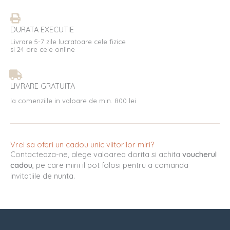
DURATA EXECUTIE
Livrare 5-7 zile lucratoare cele fizice
si 24 ore cele online
LIVRARE GRATUITA
la comenziile in valoare de min. 800 lei
Vrei sa oferi un cadou unic viitorilor miri?
Contacteaza-ne, alege valoarea dorita si achita
voucherul
cadou
, pe care mirii il pot folosi pentru a comanda
invitatiile de nunta.