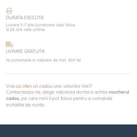
DURATA EXECUTIE
Livrare 5-7 zile lucratoare cele fizice
si 24 ore cele online
LIVRARE GRATUITA
la comenziile in valoare de min. 800 lei
Vrei sa oferi un cadou unic viitorilor miri?
Contacteaza-ne, alege valoarea dorita si achita
voucherul
cadou
, pe care mirii il pot folosi pentru a comanda
invitatiile de nunta.