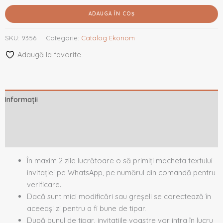
ADAUGĂ ÎN COȘ
SKU:
9356
Categorie:
Catalog Ekonom
Adaugă la favorite
Informații
Descriere
Recenzii (0)
În maxim 2 zile lucrătoare o să primiți macheta textului
invitației pe WhatsApp, pe numărul din comandă pentru
verificare.
Dacă sunt mici modificări sau greșeli se corectează în
aceeași zi pentru a fi bune de tipar.
După bunul de tipar, invitațiile voastre vor intra în lucru