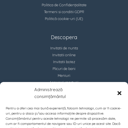
Politica de Confidențialitate
Termeni si conditii GDPR
Politică cookie-uri (UE)
Descopera
Invitatii de nunta
Invitatii online
Invitatii botez
Plicuri de bani
Meniuri
Accesorii marturii
Administrează
Contact
consimțământul
Pentru a oferi cea mai bună experiență, folosim tehnologii, cum ar fi cookie-
uri, pentru a stoca și/sau accesa informațiile despre dispozitive.
Consimțământul pentru aceste tehnologii ne permite să procesăm date,
cum ar fi comportamentul de navigare sau ID-uri unice pe acest site. Dacă