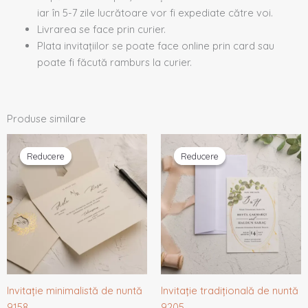
iar în 5-7 zile lucrătoare vor fi expediate către voi.
Livrarea se face prin curier.
Plata invitațiilor se poate face online prin card sau
poate fi făcută ramburs la curier.
Produse similare
Prețul
Prețul
Prețul
Prețul
inițial
curent
inițial
curent
Reducere
Reducere
Reducere
Reducere
a
este:
a
este:
fost:
1,70 lei.
fost:
1,33 lei.
1,79 lei.
1,40 lei.
Invitație minimalistă de nuntă
Invitație tradițională de nuntă
9158
9205