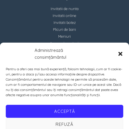
Invitatii de nunta
Invitatii online
Invitatii botez
Plicuri de bani
Meniuri
Accesorii marturii
Administrează
Contact
consimțământul
Pentru a oferi cea mai bună experiență, folosim tehnologii, cum ar fi cookie-
uri, pentru a stoca și/sau accesa informațiile despre dispozitive.
Consimțământul pentru aceste tehnologii ne permite să procesăm date,
cum ar fi comportamentul de navigare sau ID-uri unice pe acest site. Dacă
nu îți dai consimțământul sau îți retragi consimțământul dat poate avea
afecte negative asupra unor anumite funcționalități și funcții.
ACCEPTĂ
REFUZĂ