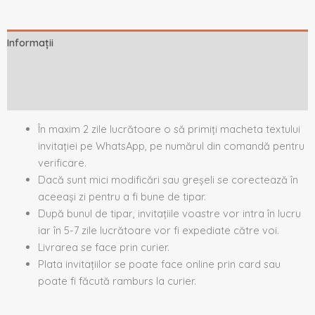
Informații
Descriere
Recenzii (0)
În maxim 2 zile lucrătoare o să primiți macheta textului
invitației pe WhatsApp, pe numărul din comandă pentru
verificare.
Dacă sunt mici modificări sau greșeli se corectează în
aceeași zi pentru a fi bune de tipar.
După bunul de tipar, invitațiile voastre vor intra în lucru
iar în 5-7 zile lucrătoare vor fi expediate către voi.
Livrarea se face prin curier.
Plata invitațiilor se poate face online prin card sau
poate fi făcută ramburs la curier.