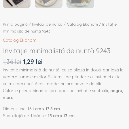
Prima pagină
/
Invitatii de nunta
/
Catalog Ekonom
/ Invitație
minimalistă de nuntă 9243
Catalog Ekonom
Invitație minimalistă de nuntă 9243
1,36
lei
1,29
lei
Invitație minimalistă de nuntă, ce se pliază în două, dar lasă la
vedere numele mirilor. Sistemul de prindere al invitației este
un mic decupaj. Acest model nu are nevoie de plic.
Culorile predominante care apar pe invitație sunt:
alb, negru,
maro
Dimensiune:
16.1 cm x 13.8 cm
Suprafață de Tipărire:
15 cm x 13 cm