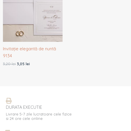
3,20 lei.
Invitație elegantă de nuntă
9134
3,20
lei
3,05
lei
DURATA EXECUTIE
Livrare 5-7 zile lucratoare cele fizice
si 24 ore cele online