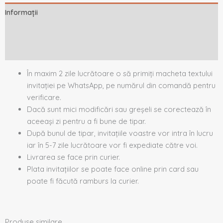
Informații
Descriere
Recenzii (0)
În maxim 2 zile lucrătoare o să primiți macheta textului
invitației pe WhatsApp, pe numărul din comandă pentru
verificare.
Dacă sunt mici modificări sau greșeli se corectează în
aceeași zi pentru a fi bune de tipar.
După bunul de tipar, invitațiile voastre vor intra în lucru
iar în 5-7 zile lucrătoare vor fi expediate către voi.
Livrarea se face prin curier.
Plata invitațiilor se poate face online prin card sau
poate fi făcută ramburs la curier.
Produse similare