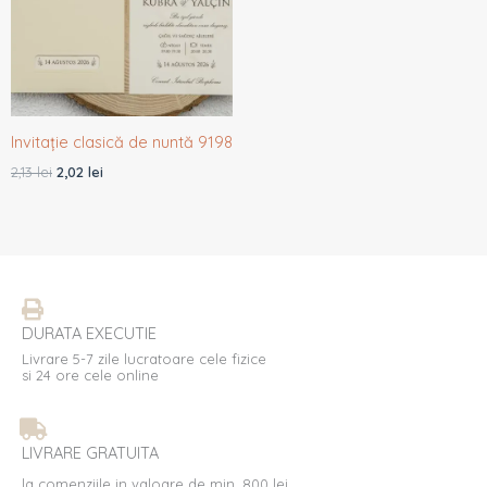
Invitație clasică de nuntă 9198
2,13
lei
2,02
lei
DURATA EXECUTIE
Livrare 5-7 zile lucratoare cele fizice
si 24 ore cele online
LIVRARE GRATUITA
la comenziile in valoare de min. 800 lei