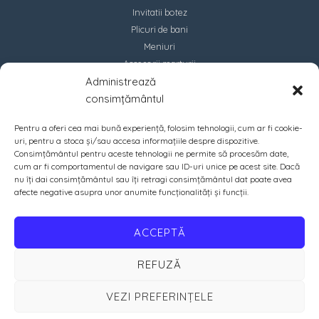
Invitatii botez
Plicuri de bani
Meniuri
Accesorii marturii
Administrează
Contact
consimțământul
Pentru a oferi cea mai bună experiență, folosim tehnologii, cum ar fi cookie-
uri, pentru a stoca și/sau accesa informațiile despre dispozitive.
Consimțământul pentru aceste tehnologii ne permite să procesăm date,
cum ar fi comportamentul de navigare sau ID-uri unice pe acest site. Dacă
nu îți dai consimțământul sau îți retragi consimțământul dat poate avea
afecte negative asupra unor anumite funcționalități și funcții.
ACCEPTĂ
REFUZĂ
VEZI PREFERINȚELE
Copyright © 2026 PrintIN | Crafted with ♡ by
Amazing Soft