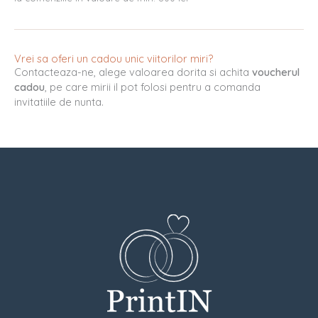
Vrei sa oferi un cadou unic viitorilor miri?
Contacteaza-ne, alege valoarea dorita si achita
voucherul
cadou
, pe care mirii il pot folosi pentru a comanda
invitatiile de nunta.