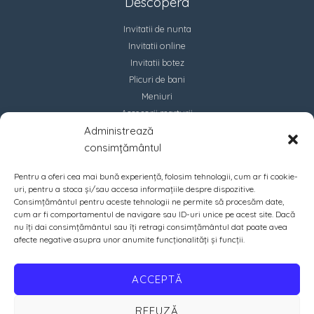
Descopera
Invitatii de nunta
Invitatii online
Invitatii botez
Plicuri de bani
Meniuri
Accesorii marturii
Administrează
Contact
consimțământul
Pentru a oferi cea mai bună experiență, folosim tehnologii, cum ar fi cookie-
uri, pentru a stoca și/sau accesa informațiile despre dispozitive.
Consimțământul pentru aceste tehnologii ne permite să procesăm date,
cum ar fi comportamentul de navigare sau ID-uri unice pe acest site. Dacă
nu îți dai consimțământul sau îți retragi consimțământul dat poate avea
afecte negative asupra unor anumite funcționalități și funcții.
ACCEPTĂ
REFUZĂ