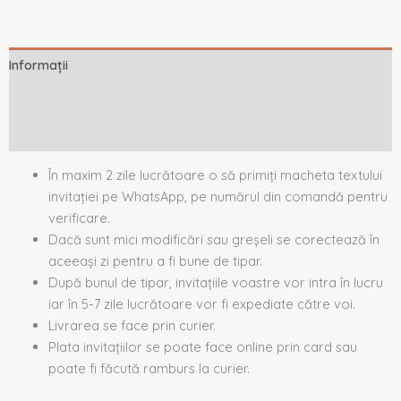
Informații
Descriere
Recenzii (0)
În maxim 2 zile lucrătoare o să primiți macheta textului
invitației pe WhatsApp, pe numărul din comandă pentru
verificare.
Dacă sunt mici modificări sau greșeli se corectează în
aceeași zi pentru a fi bune de tipar.
După bunul de tipar, invitațiile voastre vor intra în lucru
iar în 5-7 zile lucrătoare vor fi expediate către voi.
Livrarea se face prin curier.
Plata invitațiilor se poate face online prin card sau
poate fi făcută ramburs la curier.