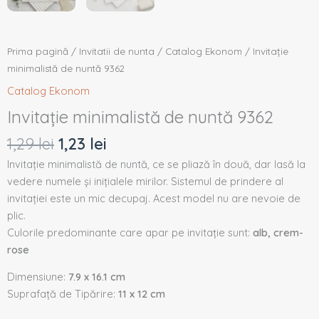
Prima pagină
/
Invitatii de nunta
/
Catalog Ekonom
/ Invitație
minimalistă de nuntă 9362
Catalog Ekonom
Invitație minimalistă de nuntă 9362
1,29
lei
1,23
lei
Invitație minimalistă de nuntă, ce se pliază în două, dar lasă la
vedere numele și inițialele mirilor. Sistemul de prindere al
invitației este un mic decupaj. Acest model nu are nevoie de
plic.
Culorile predominante care apar pe invitație sunt:
alb, crem-
rose
Dimensiune:
7.9 x 16.1 cm
Suprafață de Tipărire:
11 x 12 cm