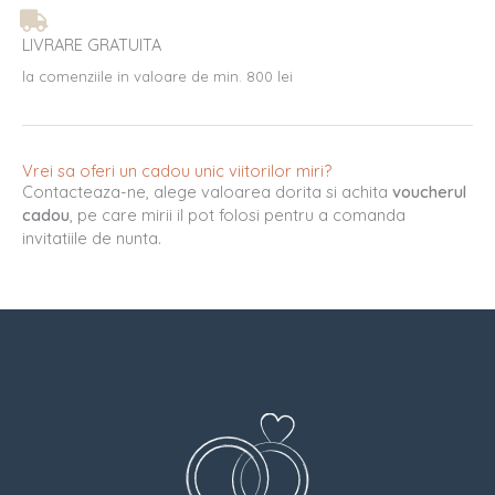
LIVRARE GRATUITA
la comenziile in valoare de min. 800 lei
Vrei sa oferi un cadou unic viitorilor miri?
Contacteaza-ne, alege valoarea dorita si achita
voucherul
cadou
, pe care mirii il pot folosi pentru a comanda
invitatiile de nunta.